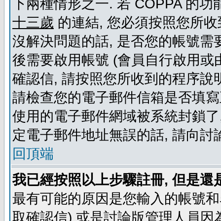
下兩種情形之一. 若 COPPA 
十三歲
的連結, 您必須按照您所收
沒解決問題的話, 是否您的帳號需
後需要啟用帳號 (會員自行啟用或
確認信, 請按照您所收到的程序說
請檢查您的電子郵件信箱是否填寫
使用的電子郵件網域被系統封鎖了,
定電子郵件地址無誤的話, 請向討
回頂端
我已經按照以上步驟註冊, 但是還
最有可能的原因是您輸入的帳號和
取確認信) 或是討論版管理人員因