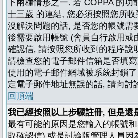
下兩種情形之一. 若 COPPA 
十三歲
的連結, 您必須按照您所收
沒解決問題的話, 是否您的帳號需
後需要啟用帳號 (會員自行啟用或
確認信, 請按照您所收到的程序說
請檢查您的電子郵件信箱是否填寫
使用的電子郵件網域被系統封鎖了,
定電子郵件地址無誤的話, 請向討
回頂端
我已經按照以上步驟註冊, 但是還
最有可能的原因是您輸入的帳號和
取確認信) 或是討論版管理人員因