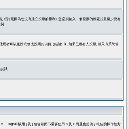
功能, 或許是因為您沒有建立投票的權利). 您必須輸入一個投票的標題並且至少要有
限制
使用者可以刪除或修改投票的項目, 無論如何, 如果已經有人投票, 就只有系統管
試試.
, Tags可以用 [ 及 ] 包含著而不需要使用 < 及 > 而且也提供了較佳的操作性方