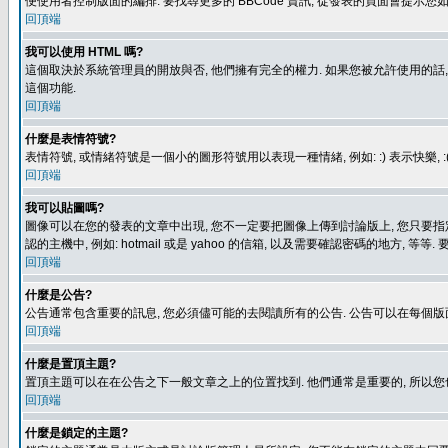
便使用者控制版面的編排. 要找尋更多的 BBCode 資訊, 從發表的頁面會提示您如
回頂端
我可以使用 HTML 嗎?
這個取決於系統管理員的開放與否, 他們擁有完全的權力. 如果您被允許使用的話,
這個功能.
回頂端
什麼是表情符號?
表情符號, 或情緒符號是一個小的圖形符號用以表現一種情緒, 例如: :) 表示快
回頂端
我可以貼圖嗎?
圖像可以在您的發表的文章中出現, 您不一定要把圖像上傳到討論版上, 您只要指定圖像的連結位置
認的主機中, 例如: hotmail 或是 yahoo 的信箱, 以及需要確認密碼的地方, 等等. 
回頂端
什麼是公告?
公告通常包含重要的訊息, 您必須儘可能的去閱讀所有的公告. 公告可以在每個版
回頂端
什麼是置頂主題?
置頂主題可以在在公告之下一般文章之上的位置找到. 他們通常是重要的, 所以您
回頂端
什麼是鎖定的主題?