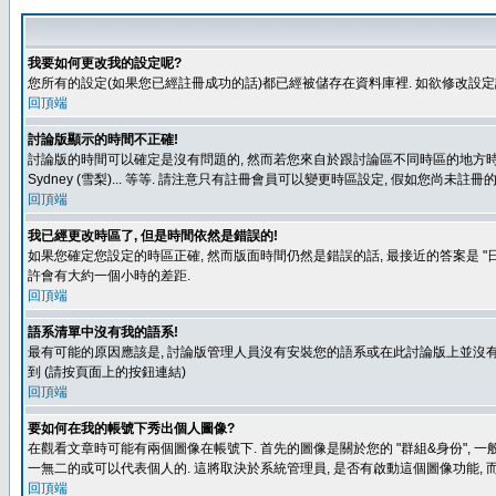
我要如何更改我的設定呢?
您所有的設定(如果您已經註冊成功的話)都已經被儲存在資料庫裡. 如欲修改設
回頂端
討論版顯示的時間不正確!
討論版的時間可以確定是沒有問題的, 然而若您來自於跟討論區不同時區的地方時, 就有可能發
Sydney (雪梨)... 等等. 請注意只有註冊會員可以變更時區設定, 假如您尚未註
回頂端
我已經更改時區了, 但是時間依然是錯誤的!
如果您確定您設定的時區正確, 然而版面時間仍然是錯誤的話, 最接近的答案是 "日
許會有大約一個小時的差距.
回頂端
語系清單中沒有我的語系!
最有可能的原因應該是, 討論版管理人員沒有安裝您的語系或在此討論版上並沒有人翻譯您
到 (請按頁面上的按鈕連結)
回頂端
要如何在我的帳號下秀出個人圖像?
在觀看文章時可能有兩個圖像在帳號下. 首先的圖像是關於您的 "群組&身份", 一
一無二的或可以代表個人的. 這將取決於系統管理員, 是否有啟動這個圖像功能, 
回頂端