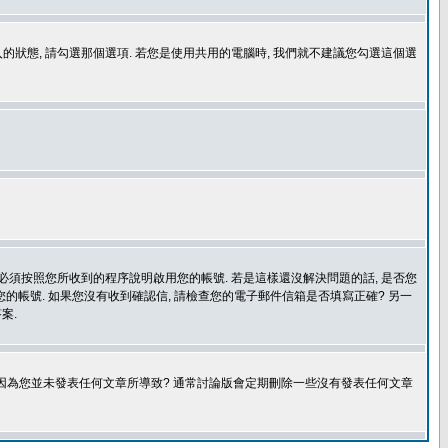
登入的狀態, 請勾選那個選項. 若您是使用共用的電腦時, 我們就不建議您勾選這個選
您必須按照您所收到的程序說明啟用您的帳號. 若是這樣還沒解決問題的話, 是否您
的帳號. 如果您沒有收到確認信, 請檢查您的電子郵件信箱是否填寫正確? 另一
案.
是因為您並未發表任何文章所導致? 通常討論版會定期刪除一些沒有發表任何文章