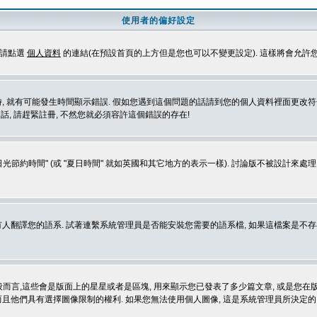
使用者的偏好設定
定請點選
個人資料
的連結(在預設首頁的上方但是您也可以不變更設定). 這樣將會允許
生時間顯示錯誤. 假如您遇到這個問題的話請到您的個人資料裡面更改符合您所在地時區的設定, 例
冊的話, 請趕緊註冊, 不然您就必須容許這個錯誤的存在!
光節約時間" (或 "夏日時間" 就如英國和其它地方的表示一樣). 討論版不被設計來
的語系. 試著連繫系統管理員是否能安裝您需要的語系檔, 如果這檔案是不存在的, 請試著
般而言,這些會是版面上的星星或者是區塊, 用來顯示您已發表了多少篇文章, 或是您在版面
而且他們具有選擇圖像限制的權利. 如果您無法使用個人圖像, 這是系統管理員所決定的,