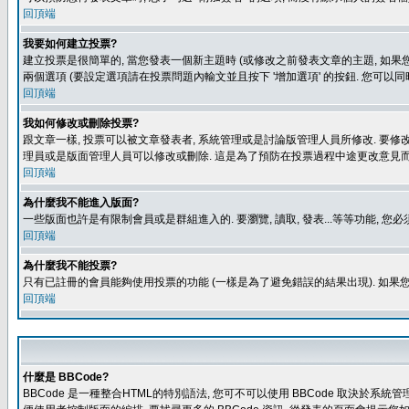
回頂端
我要如何建立投票?
建立投票是很簡單的, 當您發表一個新主題時 (或修改之前發表文章的主題, 如果您
兩個選項 (要設定選項請在投票問題內輸文並且按下 '增加選項' 的按鈕. 您可以
回頂端
我如何修改或刪除投票?
跟文章一樣, 投票可以被文章發表者, 系統管理或是討論版管理人員所修改. 要修
理員或是版面管理人員可以修改或刪除. 這是為了預防在投票過程中途更改意見
回頂端
為什麼我不能進入版面?
一些版面也許是有限制會員或是群組進入的. 要瀏覽, 讀取, 發表...等等功能,
回頂端
為什麼我不能投票?
只有已註冊的會員能夠使用投票的功能 (一樣是為了避免錯誤的結果出現). 如果
回頂端
什麼是 BBCode?
BBCode 是一種整合HTML的特別語法, 您可不可以使用 BBCode 取決於系統管