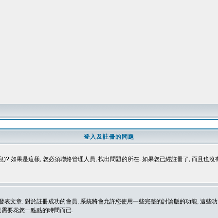
登入及註冊的問題
)? 如果是這樣, 您必須聯絡管理人員, 找出問題的所在. 如果您已經註冊了, 而且也
表文章. 對於註冊成功的會員, 系統將會允許您使用一些完整的討論版的功能, 這些功能
那只需要花您一點點的時間而已.