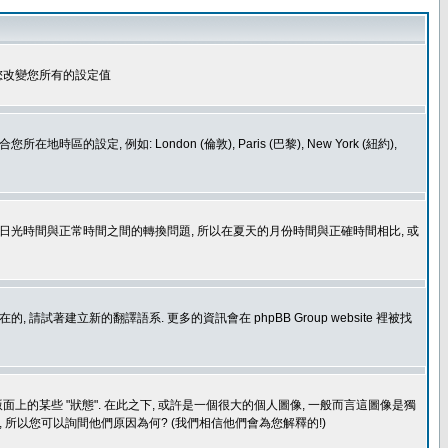
您改變您所有的設定值
如: London (倫敦), Paris (巴黎), New York (紐約),
處理日光時間與正常時間之間的轉換問題, 所以在夏天的月份時間與正確時間相比, 或
建立新的翻譯語系. 更多的資訊會在 phpBB Group website 裡被找
上的某些 "狀態". 在此之下, 或許是一個很大的個人圖像, 一般而言這圖像是獨
 所以您可以詢間他們原因為何? (我們相信他們會為您解釋的!)