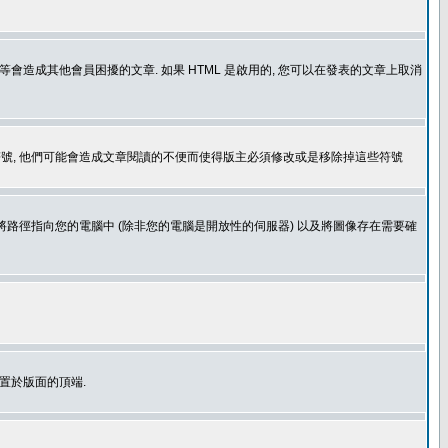
造成其他會員困擾的文章. 如果 HTML 是啟用的, 您可以在發表的文章上取消
個表情符號, 他們可能會造成文章閱讀的不便而使得版主必須修改或是移除掉這些符號
.gif. 您不能將路徑指向您的電腦中 (除非您的電腦是開放性的伺服器) 以及將圖像存在需要確
置於版面的頂端.