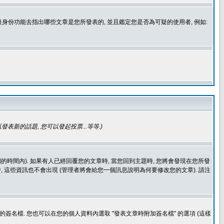
身份功能去指出哪些文章是您所發表的, 並且鑑定您是否為可疑的使用者, 例如:
發表新的話題, 您可以發起投票...等等
.)
的時間內). 如果有人已經回覆您的文章時, 當您回到主題時, 您將會發現在您所發
 這些資訊也不會出現 (管理者將會給您一個訊息說明為何要修改您的文章). 請注
簽名檔. 您也可以在您的個人資料內選取 "發表文章時附加簽名檔" 的選項 (這樣