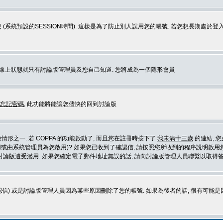
 (系統預設的SESSION時間). 這樣是為了防止別人誤用您的帳號. 若您想長期處於
您在線上狀態就只有討論版管理員及您自己知道. 您將成為一個隱形會員
忘記密碼
, 此功能將能讓您儘快的回到討論版
形之一. 若 COPPA 的功能啟動了, 而且您在註冊時按下了
我未滿十三歲
的連結, 
或由系統管理員為您啟用)? 如果您已收到了確認信, 請按照您所收到的程序說明啟用您
論版遭受濫用. 如果您確定電子郵件地址無誤的話, 請向討論版管理人員聯繫以取得答
信) 或是討論版管理人員因為某些原因刪除了您的帳號. 如果為後者的話, 很有可能