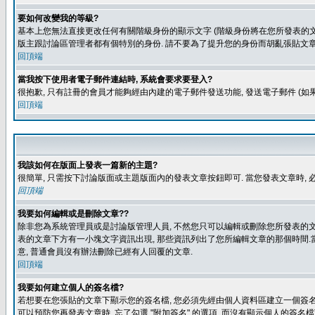
要如何改變我的等級?
基本上您無法直接更改任何有關階級身份的顯示文字 (階級身份將在您所發表的文章
版主跟討論區管理者都有個特別的身份. 請不要為了提升您的身份而胡亂張貼文章
回頂端
當我按下使用者電子郵件連結時, 系統會要求要登入?
很抱歉, 只有註冊的會員才能夠經由內建的電子郵件發送功能, 發送電子郵件 (
回頂端
我該如何在版面上發表一篇新的主題?
很簡單, 只需按下討論版面或主題版面內的發表文章按鈕即可. 當您發表文章時,
回頂端
我要如何編輯或是刪除文章??
除非您為系統管理員或是討論版管理人員, 不然您只可以編輯或刪除您所發表的文章.
表的文章下方有一小塊文字資訊出現, 那些資訊列出了您所編輯文章的那個時間.當
意, 普通會員沒有辦法刪除已經有人回覆的文章.
回頂端
我要如何建立個人的簽名檔?
若想要在您張貼的文章下顯示您的簽名檔, 您必須先經由個人資料區建立一個簽名檔
可以預防您再發表文章時, 忘了勾選 "附加簽名" 的選項, 而沒有顯示個人的簽名檔