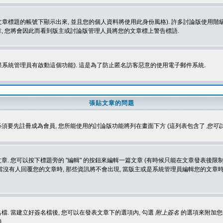
標題的帳號下顯示出來, 並且您的個人資料將使用此身份風格). 許多討論版使用階級
, 您將會因此而看到版主或討論版管理人員將您的文章標上警告標語.
如果系統管理員有啟動這個功能). 這是為了防止匿名訪客惡意的使用電子郵件系統.
張貼文章的問題
 必須要先註冊成為會員, 您所能使用的討論版功能將列在畫面下方 (這列表包含了
您可以
 您可以按下標題旁的 "編輯" 的按鈕來編輯一篇文章 (有時候只能在文章發表後限制
沒有人回覆您的文章時, 那些資訊將不會出現, 當版主或是系統管理員編輯您的文章時,
. 當建立好簽名檔後, 您可以在發表文章下的選項內, 勾選
附上簽名
的選項來附加您的
)