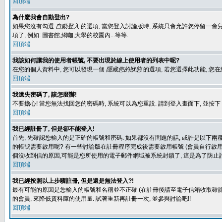
回頂端
為什麼我會自動登出?
如果您沒有勾選
自動登入
的選項, 當您登入討論版時, 系統只會允許您停留一會兒
項了, 例如: 圖書館,網咖,大學的校園內...等等.
回頂端
我該如何讓我的使用者帳號, 不要出現於線上使用者的列表中呢?
在您的個人資料中, 您可以發現一個
隱藏您的狀態
的選項, 若您選擇此功能, 
回頂端
我遺失密碼了, 該怎麼辦!
不要擔心! 當您無法找回您的密碼時, 系統可以為您重設. 請到登入畫面下, 並按下
回頂端
我已經註冊了, 但是卻不能登入!
首先, 先確認您輸入的是正確的帳號和密碼. 如果都沒有問題的話, 或許是以下兩種情
的帳號需要啟用呢? 有一些討論版在註冊程序完成後需要啟用帳號 (會員自行啟用
個沒收到信的原因,可能是您所使用的電子郵件網域被系統封鎖了, 這是為了防止討
回頂端
我已經按照以上步驟註冊, 但是還是無法登入?!
最有可能的原因是您輸入的帳號和名稱並不正確 (在註冊後請至電子信箱收取確認
的會員, 來降低資料庫的使用量. 試著重新再註冊一次, 並參與討論吧!!
回頂端