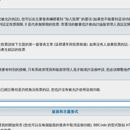
被允許的話), 您可以在主要發表欄裡看到 "加入投票" 的選項 (如果您不能看到這項
同時設定投票期限, 0 是代表無限期的投票. 而選項的數量也許會由討論版管理人員設定
改投票請按下主題的第一篇發表文章 (這裡通常與投票相連). 如果沒有人放棄投票的話, 
而產生錯誤的投票
 您必須要有特別的授權, 只有系統管理員和版面管理人員才能准許這個申請, 您必須聯繫他們
您已經註冊但是仍然無法投票的話, 您也許沒有被允許使用這個功能.
版面和主題形式
理員的開放與否 (您也可以在每個版面的發表中取消這個功能). BBCode 的型式類似 HTML