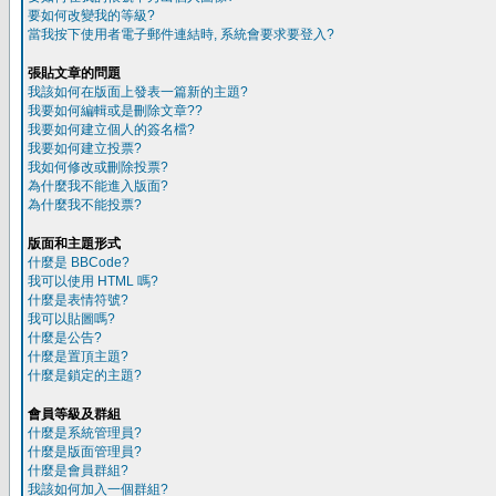
要如何改變我的等級?
當我按下使用者電子郵件連結時, 系統會要求要登入?
張貼文章的問題
我該如何在版面上發表一篇新的主題?
我要如何編輯或是刪除文章??
我要如何建立個人的簽名檔?
我要如何建立投票?
我如何修改或刪除投票?
為什麼我不能進入版面?
為什麼我不能投票?
版面和主題形式
什麼是 BBCode?
我可以使用 HTML 嗎?
什麼是表情符號?
我可以貼圖嗎?
什麼是公告?
什麼是置頂主題?
什麼是鎖定的主題?
會員等級及群組
什麼是系統管理員?
什麼是版面管理員?
什麼是會員群組?
我該如何加入一個群組?