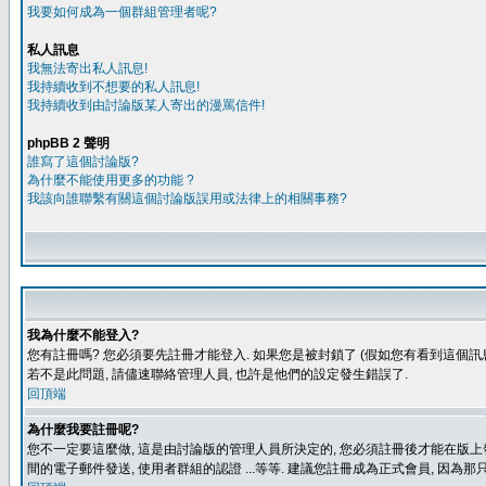
我要如何成為一個群組管理者呢?
私人訊息
我無法寄出私人訊息!
我持續收到不想要的私人訊息!
我持續收到由討論版某人寄出的漫罵信件!
phpBB 2 聲明
誰寫了這個討論版?
為什麼不能使用更多的功能 ?
我該向誰聯繫有關這個討論版誤用或法律上的相關事務?
我為什麼不能登入?
您有註冊嗎? 您必須要先註冊才能登入. 如果您是被封鎖了 (假如您有看到這個訊息
若不是此問題, 請儘速聯絡管理人員, 也許是他們的設定發生錯誤了.
回頂端
為什麼我要註冊呢?
您不一定要這麼做, 這是由討論版的管理人員所決定的, 您必須註冊後才能在版上發
間的電子郵件發送, 使用者群組的認證 ...等等. 建議您註冊成為正式會員, 因為