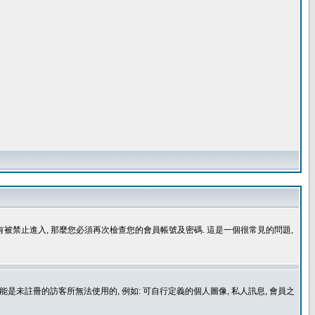
沒有被禁止進入, 那麼您必須再次檢查您的會員帳號及密碼. 這是一個很常見的問題,
是未註冊的訪客所無法使用的, 例如: 可自行定義的個人圖像, 私人訊息, 會員之