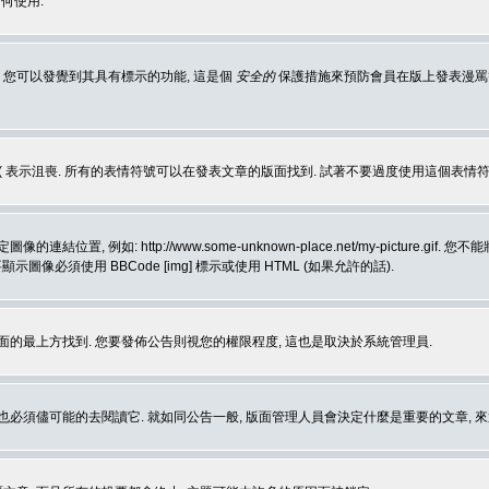
何使用.
 您可以發覺到其具有標示的功能, 這是個
安全的
保護措施來預防會員在版上發表漫罵等會
樂, :( 表示沮喪. 所有的表情符號可以在發表文章的版面找到. 試著不要過度使用這
, 例如: http://www.some-unknown-place.net/my-picture
要顯示圖像必須使用 BBCode [img] 標示或使用 HTML (如果允許的話).
面的最上方找到. 您要發佈公告則視您的權限程度, 這也是取決於系統管理員.
也必須儘可能的去閱讀它. 就如同公告一般, 版面管理人員會決定什麼是重要的文章, 來