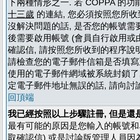
下兩種情形之一. 若 COPPA 
十三歲
的連結, 您必須按照您所收
沒解決問題的話, 是否您的帳號需
後需要啟用帳號 (會員自行啟用或
確認信, 請按照您所收到的程序說
請檢查您的電子郵件信箱是否填寫
使用的電子郵件網域被系統封鎖了,
定電子郵件地址無誤的話, 請向討
回頂端
我已經按照以上步驟註冊, 但是還
最有可能的原因是您輸入的帳號和
取確認信) 或是討論版管理人員因