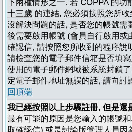
下兩種情形之一. 若 COPPA 
十三歲
的連結, 您必須按照您所收
沒解決問題的話, 是否您的帳號需
後需要啟用帳號 (會員自行啟用或
確認信, 請按照您所收到的程序說
請檢查您的電子郵件信箱是否填寫
使用的電子郵件網域被系統封鎖了,
定電子郵件地址無誤的話, 請向討
回頂端
我已經按照以上步驟註冊, 但是還
最有可能的原因是您輸入的帳號和
取確認信) 或是討論版管理人員因