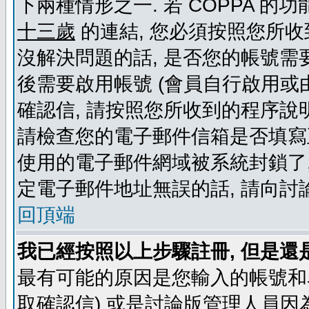
下兩種情形之一. 若 COPPA 
十三歲
的連結, 您必須按照您所收
沒解決問題的話, 是否您的帳號需
後需要啟用帳號 (會員自行啟用或
確認信, 請按照您所收到的程序說
請檢查您的電子郵件信箱是否填寫
使用的電子郵件網域被系統封鎖了,
定電子郵件地址無誤的話, 請向討
回頂端
我已經按照以上步驟註冊, 但是還
最有可能的原因是您輸入的帳號和
取確認信) 或是討論版管理人員因