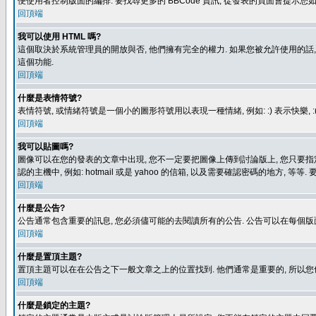
便使用者控制版面的編排. 要找尋更多的 BBCode 資訊, 從發表的頁面會提示您如
回頂端
我可以使用 HTML 嗎?
這個取決於系統管理員的開放與否, 他們擁有完全的權力. 如果您被允許使用的話,
這個功能.
回頂端
什麼是表情符號?
表情符號, 或情緒符號是一個小的圖形符號用以表現一種情緒, 例如: :) 表示快
回頂端
我可以貼圖嗎?
圖像可以在您的發表的文章中出現, 您不一定要把圖像上傳到討論版上, 您只要指定圖像的連結位置
認的主機中, 例如: hotmail 或是 yahoo 的信箱, 以及需要確認密碼的地方, 等等. 
回頂端
什麼是公告?
公告通常包含重要的訊息, 您必須儘可能的去閱讀所有的公告. 公告可以在每個版
回頂端
什麼是置頂主題?
置頂主題可以在在公告之下一般文章之上的位置找到. 他們通常是重要的, 所以您
回頂端
什麼是鎖定的主題?