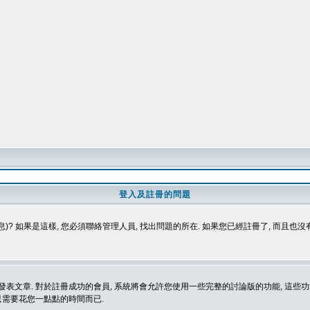
登入及註冊的問題
)? 如果是這樣, 您必須聯絡管理人員, 找出問題的所在. 如果您已經註冊了, 而且也
表文章. 對於註冊成功的會員, 系統將會允許您使用一些完整的討論版的功能, 這些功能
那只需要花您一點點的時間而已.