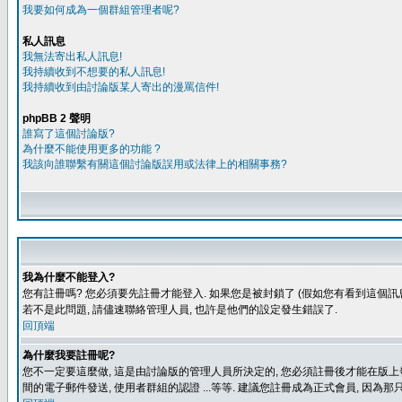
我要如何成為一個群組管理者呢?
私人訊息
我無法寄出私人訊息!
我持續收到不想要的私人訊息!
我持續收到由討論版某人寄出的漫罵信件!
phpBB 2 聲明
誰寫了這個討論版?
為什麼不能使用更多的功能 ?
我該向誰聯繫有關這個討論版誤用或法律上的相關事務?
我為什麼不能登入?
您有註冊嗎? 您必須要先註冊才能登入. 如果您是被封鎖了 (假如您有看到這個訊息
若不是此問題, 請儘速聯絡管理人員, 也許是他們的設定發生錯誤了.
回頂端
為什麼我要註冊呢?
您不一定要這麼做, 這是由討論版的管理人員所決定的, 您必須註冊後才能在版上發
間的電子郵件發送, 使用者群組的認證 ...等等. 建議您註冊成為正式會員, 因為