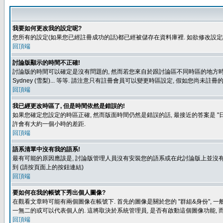
我要如何更改我的設定呢?
您所有的設定(如果您已經註冊成功的話)都已經被儲存在資料庫裡. 如欲修改設
回頂端
討論版顯示的時間不正確!
討論版的時間可以確定是沒有問題的, 然而若您來自於跟討論區不同時區的地方時, 就有可能發
Sydney (雪梨)... 等等. 請注意只有註冊會員可以變更時區設定, 假如您尚未註
回頂端
我已經更改時區了, 但是時間依然是錯誤的!
如果您確定您設定的時區正確, 然而版面時間仍然是錯誤的話, 最接近的答案是 "日
許會有大約一個小時的差距.
回頂端
語系清單中沒有我的語系!
最有可能的原因應該是, 討論版管理人員沒有安裝您的語系或在此討論版上並沒有人翻譯您
到 (請按頁面上的按鈕連結)
回頂端
要如何在我的帳號下秀出個人圖像?
在觀看文章時可能有兩個圖像在帳號下. 首先的圖像是關於您的 "群組&身份", 一
一無二的或可以代表個人的. 這將取決於系統管理員, 是否有啟動這個圖像功能, 
回頂端