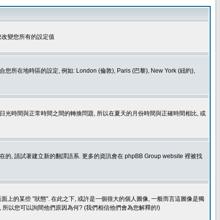
您改變您所有的設定值
如: London (倫敦), Paris (巴黎), New York (紐約),
處理日光時間與正常時間之間的轉換問題, 所以在夏天的月份時間與正確時間相比, 或
建立新的翻譯語系. 更多的資訊會在 phpBB Group website 裡被找
上的某些 "狀態". 在此之下, 或許是一個很大的個人圖像, 一般而言這圖像是獨
 所以您可以詢間他們原因為何? (我們相信他們會為您解釋的!)