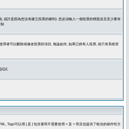
功能, 或許是因為您沒有建立投票的權利). 您必須輸入一個投票的標題並且至少要有
限制
使用者可以刪除或修改投票的項目, 無論如何, 如果已經有人投票, 就只有系統管
試試.
, Tags可以用 [ 及 ] 包含著而不需要使用 < 及 > 而且也提供了較佳的操作性方