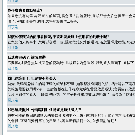
回頂端
為什麼我會自動登出?
如果您沒有勾選
自動登入
的選項, 當您登入討論版時, 系統只會允許您停留一會兒
項了, 例如: 圖書館,網咖,大學的校園內...等等.
回頂端
我該如何讓我的使用者帳號, 不要出現於線上使用者的列表中呢?
在您的個人資料中, 您可以發現一個
隱藏您的狀態
的選項, 若您選擇此功能, 
回頂端
我遺失密碼了, 該怎麼辦!
不要擔心! 當您無法找回您的密碼時, 系統可以為您重設. 請到登入畫面下, 並按下
回頂端
我已經註冊了, 但是卻不能登入!
首先, 先確認您輸入的是正確的帳號和密碼. 如果都沒有問題的話, 或許是以下兩種情
的帳號需要啟用呢? 有一些討論版在註冊程序完成後需要啟用帳號 (會員自行啟用
個沒收到信的原因,可能是您所使用的電子郵件網域被系統封鎖了, 這是為了防止討
回頂端
我已經按照以上步驟註冊, 但是還是無法登入?!
最有可能的原因是您輸入的帳號和名稱並不正確 (在註冊後請至電子信箱收取確認
的會員, 來降低資料庫的使用量. 試著重新再註冊一次, 並參與討論吧!!
回頂端