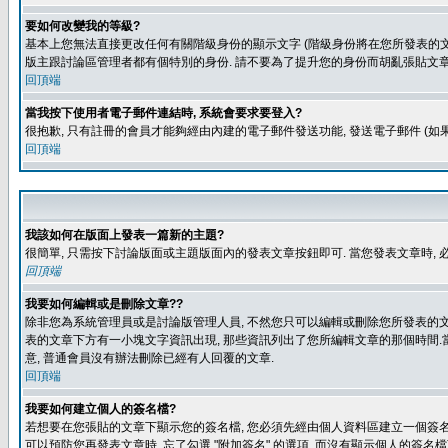
要如何改變我的等級?
基本上您無法直接更改任何有關階級身份的顯示文字 (階級身份將在您所發表的文章
版主跟討論區管理者都有個特別的身份. 請不要為了提升您的身份而胡亂張貼文章
回頂端
當我按下使用者電子郵件連結時, 系統會要求要登入?
很抱歉, 只有註冊的會員才能夠經由內建的電子郵件發送功能, 發送電子郵件 (
回頂端
我該如何在版面上發表一篇新的主題?
很簡單, 只需按下討論版面或主題版面內的發表文章按鈕即可. 當您發表文章時,
回頂端
我要如何編輯或是刪除文章??
除非您為系統管理員或是討論版管理人員, 不然您只可以編輯或刪除您所發表的文章.
表的文章下方有一小塊文字資訊出現, 那些資訊列出了您所編輯文章的那個時間.當
意, 普通會員沒有辦法刪除已經有人回覆的文章.
回頂端
我要如何建立個人的簽名檔?
若想要在您張貼的文章下顯示您的簽名檔, 您必須先經由個人資料區建立一個簽名檔
可以預防您再發表文章時, 忘了勾選 "附加簽名" 的選項, 而沒有顯示個人的簽名檔