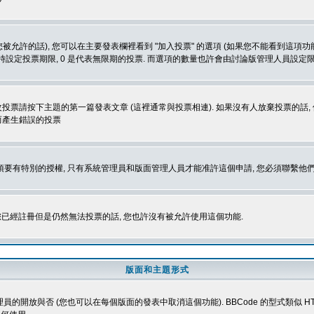
被允許的話), 您可以在主要發表欄裡看到 "加入投票" 的選項 (如果您不能看到這項
同時設定投票期限, 0 是代表無限期的投票. 而選項的數量也許會由討論版管理人員設定
改投票請按下主題的第一篇發表文章 (這裡通常與投票相連). 如果沒有人放棄投票的話, 
而產生錯誤的投票
 您必須要有特別的授權, 只有系統管理員和版面管理人員才能准許這個申請, 您必須聯繫他們
您已經註冊但是仍然無法投票的話, 您也許沒有被允許使用這個功能.
版面和主題形式
理員的開放與否 (您也可以在每個版面的發表中取消這個功能). BBCode 的型式類似 HTML