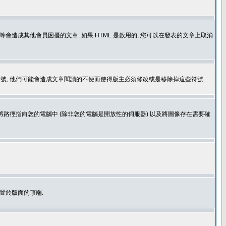
造成其他會員困擾的文章. 如果 HTML 是啟用的, 您可以在發表的文章上取消
個表情符號, 他們可能會造成文章閱讀的不便而使得版主必須修改或是移除掉這些符號
.gif. 您不能將路徑指向您的電腦中 (除非您的電腦是開放性的伺服器) 以及將圖像存在需要確
置於版面的頂端.