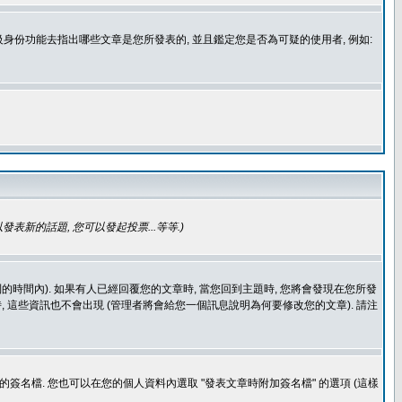
身份功能去指出哪些文章是您所發表的, 並且鑑定您是否為可疑的使用者, 例如:
發表新的話題, 您可以發起投票...等等
.)
的時間內). 如果有人已經回覆您的文章時, 當您回到主題時, 您將會發現在您所發
 這些資訊也不會出現 (管理者將會給您一個訊息說明為何要修改您的文章). 請注
簽名檔. 您也可以在您的個人資料內選取 "發表文章時附加簽名檔" 的選項 (這樣