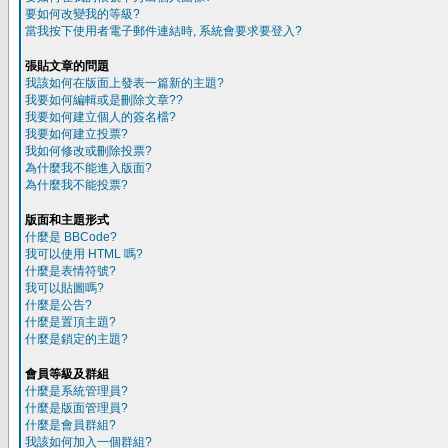
要如何改變我的等級?
當我按下使用者電子郵件連結時, 系統會要求要登入?
張貼文章的問題
我該如何在版面上發表一篇新的主題?
我要如何編輯或是刪除文章??
我要如何建立個人的簽名檔?
我要如何建立投票?
我如何修改或刪除投票?
為什麼我不能進入版面?
為什麼我不能投票?
版面和主題形式
什麼是 BBCode?
我可以使用 HTML 嗎?
什麼是表情符號?
我可以貼圖嗎?
什麼是公告?
什麼是置頂主題?
什麼是鎖定的主題?
會員等級及群組
什麼是系統管理員?
什麼是版面管理員?
什麼是會員群組?
我該如何加入一個群組?