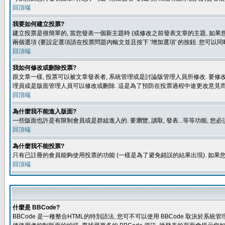
回頂端
我要如何建立投票?
建立投票是很簡單的, 當您發表一個新主題時 (或修改之前發表文章的主題, 如果您
兩個選項 (要設定選項請在投票問題內輸文並且按下 '增加選項' 的按鈕. 您可以
回頂端
我如何修改或刪除投票?
跟文章一樣, 投票可以被文章發表者, 系統管理或是討論版管理人員所修改. 要修
理員或是版面管理人員可以修改或刪除. 這是為了預防在投票過程中途更改意見
回頂端
為什麼我不能進入版面?
一些版面也許是有限制會員或是群組進入的. 要瀏覽, 讀取, 發表...等等功能,
回頂端
為什麼我不能投票?
只有已註冊的會員能夠使用投票的功能 (一樣是為了避免錯誤的結果出現). 如果
回頂端
什麼是 BBCode?
BBCode 是一種整合HTML的特別語法, 您可不可以使用 BBCode 取決於系統管