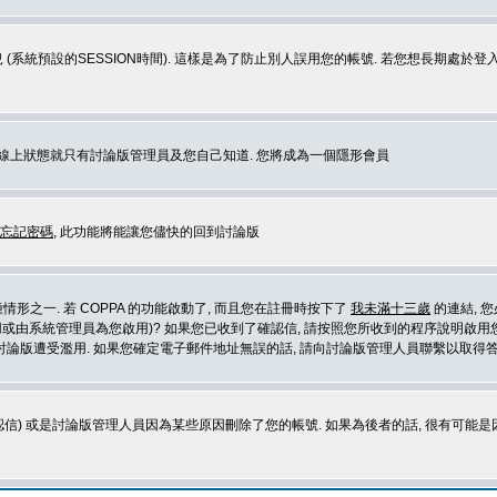
 (系統預設的SESSION時間). 這樣是為了防止別人誤用您的帳號. 若您想長期處於
您在線上狀態就只有討論版管理員及您自己知道. 您將成為一個隱形會員
忘記密碼
, 此功能將能讓您儘快的回到討論版
形之一. 若 COPPA 的功能啟動了, 而且您在註冊時按下了
我未滿十三歲
的連結, 
或由系統管理員為您啟用)? 如果您已收到了確認信, 請按照您所收到的程序說明啟用您
論版遭受濫用. 如果您確定電子郵件地址無誤的話, 請向討論版管理人員聯繫以取得答
信) 或是討論版管理人員因為某些原因刪除了您的帳號. 如果為後者的話, 很有可能