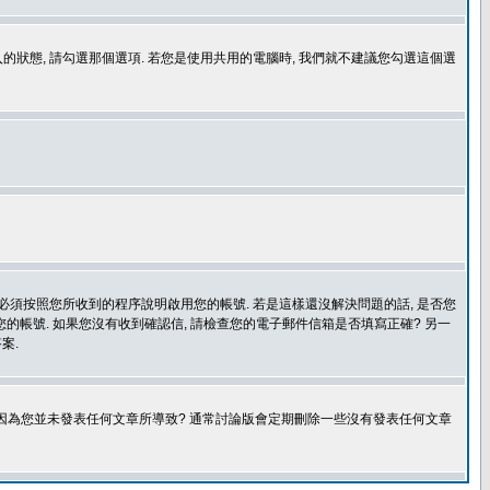
登入的狀態, 請勾選那個選項. 若您是使用共用的電腦時, 我們就不建議您勾選這個選
您必須按照您所收到的程序說明啟用您的帳號. 若是這樣還沒解決問題的話, 是否您
的帳號. 如果您沒有收到確認信, 請檢查您的電子郵件信箱是否填寫正確? 另一
案.
是因為您並未發表任何文章所導致? 通常討論版會定期刪除一些沒有發表任何文章