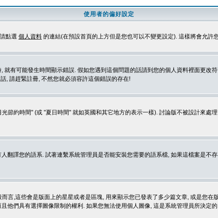
使用者的偏好設定
定請點選
個人資料
的連結(在預設首頁的上方但是您也可以不變更設定). 這樣將會允許
生時間顯示錯誤. 假如您遇到這個問題的話請到您的個人資料裡面更改符合您所在地時區的設定, 例
冊的話, 請趕緊註冊, 不然您就必須容許這個錯誤的存在!
光節約時間" (或 "夏日時間" 就如英國和其它地方的表示一樣). 討論版不被設計來
的語系. 試著連繫系統管理員是否能安裝您需要的語系檔, 如果這檔案是不存在的, 請試著
般而言,這些會是版面上的星星或者是區塊, 用來顯示您已發表了多少篇文章, 或是您在版面
而且他們具有選擇圖像限制的權利. 如果您無法使用個人圖像, 這是系統管理員所決定的,