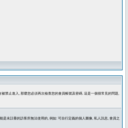
沒有被禁止進入, 那麼您必須再次檢查您的會員帳號及密碼. 這是一個很常見的問題,
是未註冊的訪客所無法使用的, 例如: 可自行定義的個人圖像, 私人訊息, 會員之