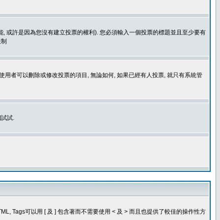
功能, 或許是因為您沒有建立投票的權利). 您必須輸入一個投票的標題並且至少要有
限制
使用者可以刪除或修改投票的項目, 無論如何, 如果已經有人投票, 就只有系統管
試試.
, Tags可以用 [ 及 ] 包含著而不需要使用 < 及 > 而且也提供了較佳的操作性方