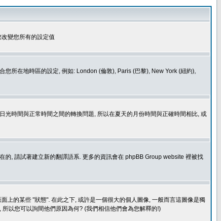
您改變您所有的設定值
如: London (倫敦), Paris (巴黎), New York (紐約),
處理日光時間與正常時間之間的轉換問題, 所以在夏天的月份時間與正確時間相比, 或
建立新的翻譯語系. 更多的資訊會在 phpBB Group website 裡被找
上的某些 "狀態". 在此之下, 或許是一個很大的個人圖像, 一般而言這圖像是獨
 所以您可以詢間他們原因為何? (我們相信他們會為您解釋的!)