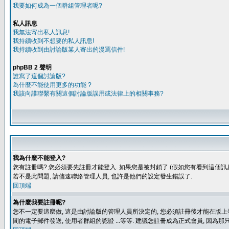
我要如何成為一個群組管理者呢?
私人訊息
我無法寄出私人訊息!
我持續收到不想要的私人訊息!
我持續收到由討論版某人寄出的漫罵信件!
phpBB 2 聲明
誰寫了這個討論版?
為什麼不能使用更多的功能 ?
我該向誰聯繫有關這個討論版誤用或法律上的相關事務?
我為什麼不能登入?
您有註冊嗎? 您必須要先註冊才能登入. 如果您是被封鎖了 (假如您有看到這個訊息
若不是此問題, 請儘速聯絡管理人員, 也許是他們的設定發生錯誤了.
回頂端
為什麼我要註冊呢?
您不一定要這麼做, 這是由討論版的管理人員所決定的, 您必須註冊後才能在版上發
間的電子郵件發送, 使用者群組的認證 ...等等. 建議您註冊成為正式會員, 因為