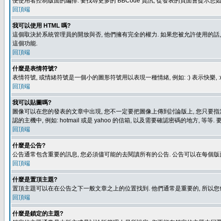
便使用者控制版面的編排. 要找尋更多的 BBCode 資訊, 從發表的頁面會提示您如
回頂端
我可以使用 HTML 嗎?
這個取決於系統管理員的開放與否, 他們擁有完全的權力. 如果您被允許使用的話,
這個功能.
回頂端
什麼是表情符號?
表情符號, 或情緒符號是一個小的圖形符號用以表現一種情緒, 例如: :) 表示快
回頂端
我可以貼圖嗎?
圖像可以在您的發表的文章中出現, 您不一定要把圖像上傳到討論版上, 您只要指定圖像的連結位置
認的主機中, 例如: hotmail 或是 yahoo 的信箱, 以及需要確認密碼的地方, 等等. 
回頂端
什麼是公告?
公告通常包含重要的訊息, 您必須儘可能的去閱讀所有的公告. 公告可以在每個版
回頂端
什麼是置頂主題?
置頂主題可以在在公告之下一般文章之上的位置找到. 他們通常是重要的, 所以您
回頂端
什麼是鎖定的主題?