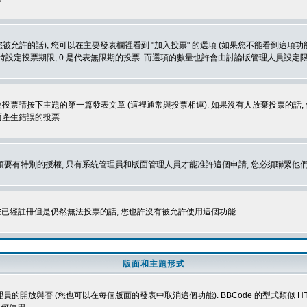
被允許的話), 您可以在主要發表欄裡看到 "加入投票" 的選項 (如果您不能看到這項
同時設定投票期限, 0 是代表無限期的投票. 而選項的數量也許會由討論版管理人員設定
改投票請按下主題的第一篇發表文章 (這裡通常與投票相連). 如果沒有人放棄投票的話, 
而產生錯誤的投票
 您必須要有特別的授權, 只有系統管理員和版面管理人員才能准許這個申請, 您必須聯繫他們
您已經註冊但是仍然無法投票的話, 您也許沒有被允許使用這個功能.
版面和主題形式
理員的開放與否 (您也可以在每個版面的發表中取消這個功能). BBCode 的型式類似 HTML