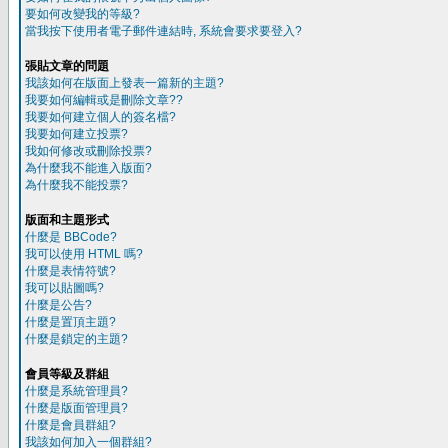
要如何改變我的等級?
當我按下使用者電子郵件連結時, 系統會要求要登入?
張貼文章的問題
我該如何在版面上發表一篇新的主題?
我要如何編輯或是刪除文章??
我要如何建立個人的簽名檔?
我要如何建立投票?
我如何修改或刪除投票?
為什麼我不能進入版面?
為什麼我不能投票?
版面和主題形式
什麼是 BBCode?
我可以使用 HTML 嗎?
什麼是表情符號?
我可以貼圖嗎?
什麼是公告?
什麼是置頂主題?
什麼是鎖定的主題?
會員等級及群組
什麼是系統管理員?
什麼是版面管理員?
什麼是會員群組?
我該如何加入一個群組?