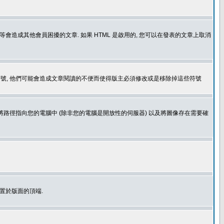
造成其他會員困擾的文章. 如果 HTML 是啟用的, 您可以在發表的文章上取消
個表情符號, 他們可能會造成文章閱讀的不便而使得版主必須修改或是移除掉這些符號
.gif. 您不能將路徑指向您的電腦中 (除非您的電腦是開放性的伺服器) 以及將圖像存在需要確
置於版面的頂端.