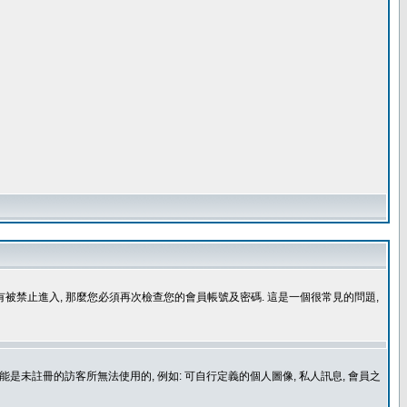
沒有被禁止進入, 那麼您必須再次檢查您的會員帳號及密碼. 這是一個很常見的問題,
是未註冊的訪客所無法使用的, 例如: 可自行定義的個人圖像, 私人訊息, 會員之