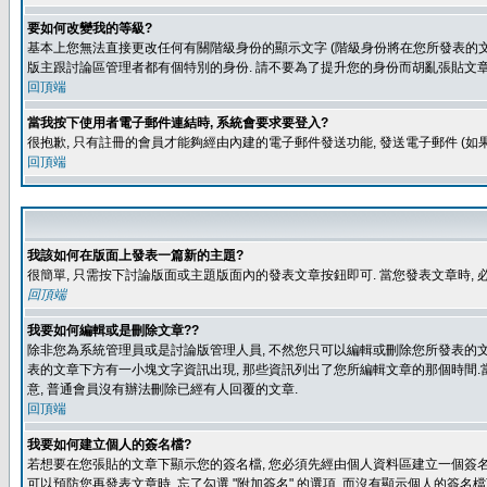
要如何改變我的等級?
基本上您無法直接更改任何有關階級身份的顯示文字 (階級身份將在您所發表的文章
版主跟討論區管理者都有個特別的身份. 請不要為了提升您的身份而胡亂張貼文章
回頂端
當我按下使用者電子郵件連結時, 系統會要求要登入?
很抱歉, 只有註冊的會員才能夠經由內建的電子郵件發送功能, 發送電子郵件 (
回頂端
我該如何在版面上發表一篇新的主題?
很簡單, 只需按下討論版面或主題版面內的發表文章按鈕即可. 當您發表文章時,
回頂端
我要如何編輯或是刪除文章??
除非您為系統管理員或是討論版管理人員, 不然您只可以編輯或刪除您所發表的文章.
表的文章下方有一小塊文字資訊出現, 那些資訊列出了您所編輯文章的那個時間.當
意, 普通會員沒有辦法刪除已經有人回覆的文章.
回頂端
我要如何建立個人的簽名檔?
若想要在您張貼的文章下顯示您的簽名檔, 您必須先經由個人資料區建立一個簽名檔
可以預防您再發表文章時, 忘了勾選 "附加簽名" 的選項, 而沒有顯示個人的簽名檔