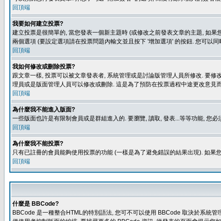
回頂端
我要如何建立投票?
建立投票是很簡單的, 當您發表一個新主題時 (或修改之前發表文章的主題, 如果您
兩個選項 (要設定選項請在投票問題內輸文並且按下 '增加選項' 的按鈕. 您可以
回頂端
我如何修改或刪除投票?
跟文章一樣, 投票可以被文章發表者, 系統管理或是討論版管理人員所修改. 要修
理員或是版面管理人員可以修改或刪除. 這是為了預防在投票過程中途更改意見
回頂端
為什麼我不能進入版面?
一些版面也許是有限制會員或是群組進入的. 要瀏覽, 讀取, 發表...等等功能,
回頂端
為什麼我不能投票?
只有已註冊的會員能夠使用投票的功能 (一樣是為了避免錯誤的結果出現). 如果
回頂端
什麼是 BBCode?
BBCode 是一種整合HTML的特別語法, 您可不可以使用 BBCode 取決於系統管