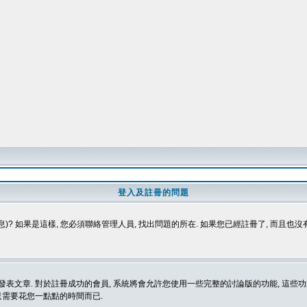
登入及註冊的問題
)? 如果是這樣, 您必須聯絡管理人員, 找出問題的所在. 如果您已經註冊了, 而且也
表文章. 對於註冊成功的會員, 系統將會允許您使用一些完整的討論版的功能, 這些功能
那只需要花您一點點的時間而已.