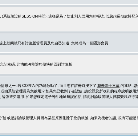
 (系統預設的SESSION時間). 這樣是為了防止別人誤用您的帳號. 若您想長期處於
您在線上狀態就只有討論版管理員及您自己知道. 您將成為一個隱形會員
忘記密碼
, 此功能將能讓您儘快的回到討論版
形之一. 若 COPPA 的功能啟動了, 而且您在註冊時按下了
我未滿十三歲
的連結, 
或由系統管理員為您啟用)? 如果您已收到了確認信, 請按照您所收到的程序說明啟用您
論版遭受濫用. 如果您確定電子郵件地址無誤的話, 請向討論版管理人員聯繫以取得答
信) 或是討論版管理人員因為某些原因刪除了您的帳號. 如果為後者的話, 很有可能