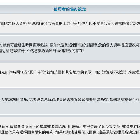
使用者的偏好設定
定請點選
個人資料
的連結(在預設首頁的上方但是您也可以不變更設定). 這樣將會允許
生時間顯示錯誤. 假如您遇到這個問題的話請到您的個人資料裡面更改符合您所在地時區的設定, 例
冊的話, 請趕緊註冊, 不然您就必須容許這個錯誤的存在!
光節約時間" (或 "夏日時間" 就如英國和其它地方的表示一樣). 討論版不被設計來
的語系. 試著連繫系統管理員是否能安裝您需要的語系檔, 如果這檔案是不存在的, 請試著
般而言,這些會是版面上的星星或者是區塊, 用來顯示您已發表了多少篇文章, 或是您在版面
而且他們具有選擇圖像限制的權利. 如果您無法使用個人圖像, 這是系統管理員所決定的,