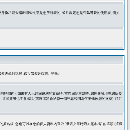
身份功能去指出哪些文章是您所發表的, 並且鑑定您是否為可疑的使用者, 例如:
發表新的話題, 您可以發起投票...等等
.)
的時間內). 如果有人已經回覆您的文章時, 當您回到主題時, 您將會發現在您所發
 這些資訊也不會出現 (管理者將會給您一個訊息說明為何要修改您的文章). 請注
簽名檔. 您也可以在您的個人資料內選取 "發表文章時附加簽名檔" 的選項 (這樣