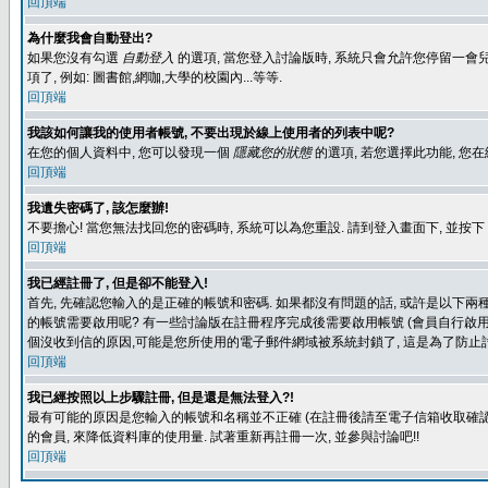
回頂端
為什麼我會自動登出?
如果您沒有勾選
自動登入
的選項, 當您登入討論版時, 系統只會允許您停留一會兒
項了, 例如: 圖書館,網咖,大學的校園內...等等.
回頂端
我該如何讓我的使用者帳號, 不要出現於線上使用者的列表中呢?
在您的個人資料中, 您可以發現一個
隱藏您的狀態
的選項, 若您選擇此功能, 
回頂端
我遺失密碼了, 該怎麼辦!
不要擔心! 當您無法找回您的密碼時, 系統可以為您重設. 請到登入畫面下, 並按下
回頂端
我已經註冊了, 但是卻不能登入!
首先, 先確認您輸入的是正確的帳號和密碼. 如果都沒有問題的話, 或許是以下兩種情
的帳號需要啟用呢? 有一些討論版在註冊程序完成後需要啟用帳號 (會員自行啟用
個沒收到信的原因,可能是您所使用的電子郵件網域被系統封鎖了, 這是為了防止討
回頂端
我已經按照以上步驟註冊, 但是還是無法登入?!
最有可能的原因是您輸入的帳號和名稱並不正確 (在註冊後請至電子信箱收取確認
的會員, 來降低資料庫的使用量. 試著重新再註冊一次, 並參與討論吧!!
回頂端