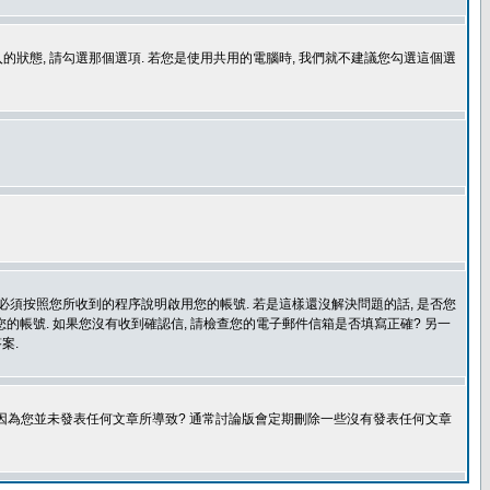
登入的狀態, 請勾選那個選項. 若您是使用共用的電腦時, 我們就不建議您勾選這個選
您必須按照您所收到的程序說明啟用您的帳號. 若是這樣還沒解決問題的話, 是否您
的帳號. 如果您沒有收到確認信, 請檢查您的電子郵件信箱是否填寫正確? 另一
案.
是因為您並未發表任何文章所導致? 通常討論版會定期刪除一些沒有發表任何文章