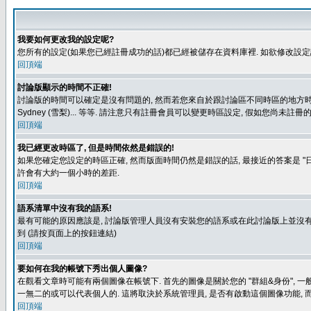
我要如何更改我的設定呢?
您所有的設定(如果您已經註冊成功的話)都已經被儲存在資料庫裡. 如欲修改設
回頂端
討論版顯示的時間不正確!
討論版的時間可以確定是沒有問題的, 然而若您來自於跟討論區不同時區的地方時, 就有可能發
Sydney (雪梨)... 等等. 請注意只有註冊會員可以變更時區設定, 假如您尚未註
回頂端
我已經更改時區了, 但是時間依然是錯誤的!
如果您確定您設定的時區正確, 然而版面時間仍然是錯誤的話, 最接近的答案是 "日
許會有大約一個小時的差距.
回頂端
語系清單中沒有我的語系!
最有可能的原因應該是, 討論版管理人員沒有安裝您的語系或在此討論版上並沒有人翻譯您
到 (請按頁面上的按鈕連結)
回頂端
要如何在我的帳號下秀出個人圖像?
在觀看文章時可能有兩個圖像在帳號下. 首先的圖像是關於您的 "群組&身份", 一
一無二的或可以代表個人的. 這將取決於系統管理員, 是否有啟動這個圖像功能, 
回頂端