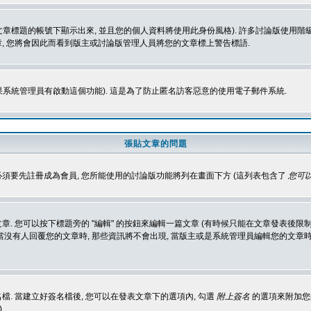
標題的帳號下顯示出來, 並且您的個人資料將使用此身份風格). 許多討論版使用階級
, 您將會因此而看到版主或討論版管理人員將您的文章標上警告標語.
如果系統管理員有啟動這個功能). 這是為了防止匿名訪客惡意的使用電子郵件系統.
張貼文章的問題
 必須要先註冊成為會員, 您所能使用的討論版功能將列在畫面下方 (這列表包含了
您可以
 您可以按下標題旁的 "編輯" 的按鈕來編輯一篇文章 (有時候只能在文章發表後限制
沒有人回覆您的文章時, 那些資訊將不會出現, 當版主或是系統管理員編輯您的文章時,
. 當建立好簽名檔後, 您可以在發表文章下的選項內, 勾選
附上簽名
的選項來附加您的
)