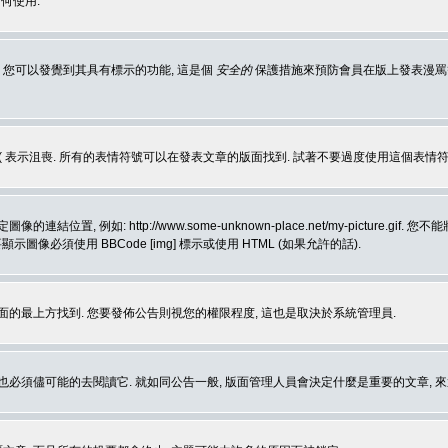
何使用.
 您可以發覺到其具有標示的功能, 這是個
安全的
保護措施來預防會員在版上發表漫罵等會
樂, :( 表示沮喪. 所有的表情符號可以在發表文章的版面找到. 試著不要過度使用這
, 例如: http://www.some-unknown-place.net/my-picture
要顯示圖像必須使用 BBCode [img] 標示或使用 HTML (如果允許的話).
面的最上方找到. 您要發佈公告則視您的權限程度, 這也是取決於系統管理員.
也必須儘可能的去閱讀它. 就如同公告一般, 版面管理人員會決定什麼是重要的文章, 來