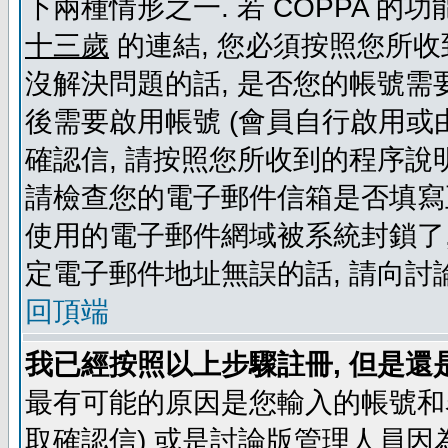
下兩種情形之一. 若 COPPA 
十三歲
的連結, 您必須按照您所收
沒解決問題的話, 是否您的帳號需
後需要啟用帳號 (會員自行啟用或
確認信, 請按照您所收到的程序說
請檢查您的電子郵件信箱是否填寫
使用的電子郵件網域被系統封鎖了,
定電子郵件地址無誤的話, 請向討
回頂端
我已經按照以上步驟註冊, 但是還
最有可能的原因是您輸入的帳號和
取確認信) 或是討論版管理人員因