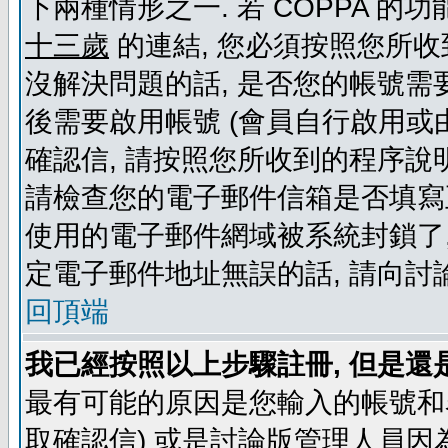
下兩種情形之一. 若 COPPA 
十三歲
的連結, 您必須按照您所收
沒解決問題的話, 是否您的帳號需
後需要啟用帳號 (會員自行啟用或
確認信, 請按照您所收到的程序說
請檢查您的電子郵件信箱是否填寫
使用的電子郵件網域被系統封鎖了,
定電子郵件地址無誤的話, 請向討
回頂端
我已經按照以上步驟註冊, 但是還
最有可能的原因是您輸入的帳號和
取確認信) 或是討論版管理人員因