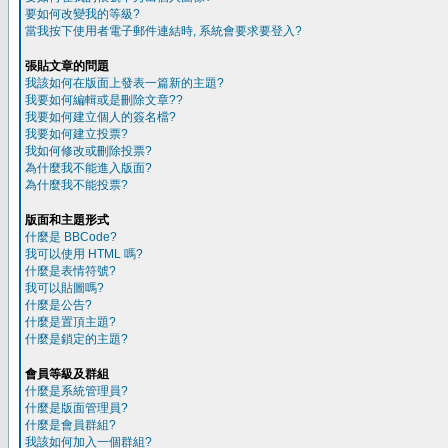
要如何改變我的等級?
當我按下使用者電子郵件連結時, 系統會要求要登入?
張貼文章的問題
我該如何在版面上發表一篇新的主題?
我要如何編輯或是刪除文章??
我要如何建立個人的簽名檔?
我要如何建立投票?
我如何修改或刪除投票?
為什麼我不能進入版面?
為什麼我不能投票?
版面和主題形式
什麼是 BBCode?
我可以使用 HTML 嗎?
什麼是表情符號?
我可以貼圖嗎?
什麼是公告?
什麼是置頂主題?
什麼是鎖定的主題?
會員等級及群組
什麼是系統管理員?
什麼是版面管理員?
什麼是會員群組?
我該如何加入一個群組?