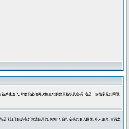
沒有被禁止進入, 那麼您必須再次檢查您的會員帳號及密碼. 這是一個很常見的問題,
是未註冊的訪客所無法使用的, 例如: 可自行定義的個人圖像, 私人訊息, 會員之