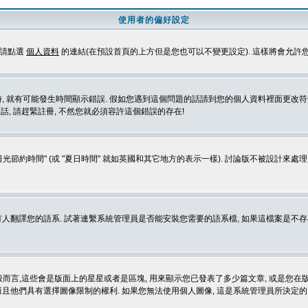
使用者的偏好設定
定請點選
個人資料
的連結(在預設首頁的上方但是您也可以不變更設定). 這樣將會允許
生時間顯示錯誤. 假如您遇到這個問題的話請到您的個人資料裡面更改符合您所在地時區的設定, 例
冊的話, 請趕緊註冊, 不然您就必須容許這個錯誤的存在!
光節約時間" (或 "夏日時間" 就如英國和其它地方的表示一樣). 討論版不被設計來
的語系. 試著連繫系統管理員是否能安裝您需要的語系檔, 如果這檔案是不存在的, 請試著
般而言,這些會是版面上的星星或者是區塊, 用來顯示您已發表了多少篇文章, 或是您在版面
而且他們具有選擇圖像限制的權利. 如果您無法使用個人圖像, 這是系統管理員所決定的,