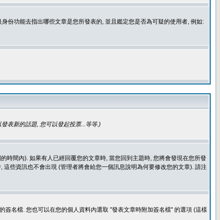
身份功能去指出哪些文章是您所發表的, 並且鑑定您是否為可疑的使用者, 例如:
發表新的話題, 您可以發起投票...等等
.)
的時間內). 如果有人已經回覆您的文章時, 當您回到主題時, 您將會發現在您所發
 這些資訊也不會出現 (管理者將會給您一個訊息說明為何要修改您的文章). 請注
簽名檔. 您也可以在您的個人資料內選取 "發表文章時附加簽名檔" 的選項 (這樣