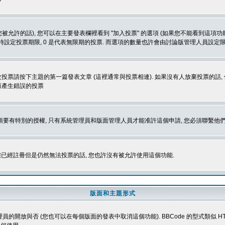
被允許的話), 您可以在主要發表欄裡看到 "加入投票" 的選項 (如果您不能看到這項
同時設定投票期限, 0 是代表無限期的投票. 而選項的數量也許會由討論版管理人員設定
改投票請按下主題的第一篇發表文章 (這裡通常與投票相連). 如果沒有人放棄投票的話, 
而產生錯誤的投票
 您必須要有特別的授權, 只有系統管理員和版面管理人員才能准許這個申請, 您必須聯繫他們
您已經註冊但是仍然無法投票的話, 您也許沒有被允許使用這個功能.
版面和主題形式
理員的開放與否 (您也可以在每個版面的發表中取消這個功能). BBCode 的型式類似 HTML