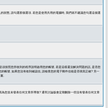
登入的狀態, 請勾選那個選項. 若您是使用共用的電腦時, 我們就不建議您勾選這個選
您必須按照您所收到的程序說明啟用您的帳號. 若是這樣還沒解決問題的話, 是否您
的帳號. 如果您沒有收到確認信, 請檢查您的電子郵件信箱是否填寫正確? 另一
案.
是因為您並未發表任何文章所導致? 通常討論版會定期刪除一些沒有發表任何文章