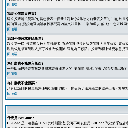
回頂端
我要如何建立投票?
建立投票是很簡單的, 當您發表一個新主題時 (或修改之前發表文章的主題, 如果您
兩個選項 (要設定選項請在投票問題內輸文並且按下 '增加選項' 的按鈕. 您可以
回頂端
我如何修改或刪除投票?
跟文章一樣, 投票可以被文章發表者, 系統管理或是討論版管理人員所修改. 要修
理員或是版面管理人員可以修改或刪除. 這是為了預防在投票過程中途更改意見
回頂端
為什麼我不能進入版面?
一些版面也許是有限制會員或是群組進入的. 要瀏覽, 讀取, 發表...等等功能,
回頂端
為什麼我不能投票?
只有已註冊的會員能夠使用投票的功能 (一樣是為了避免錯誤的結果出現). 如果
回頂端
什麼是 BBCode?
BBCode 是一種整合HTML的特別語法, 您可不可以使用 BBCode 取決於系統管