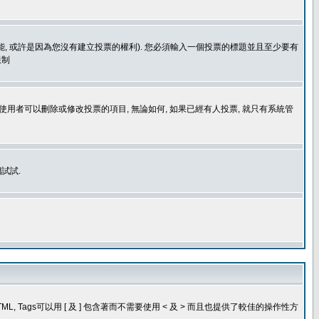
功能, 或許是因為您沒有建立投票的權利). 您必須輸入一個投票的標題並且至少要有
限制
使用者可以刪除或修改投票的項目, 無論如何, 如果已經有人投票, 就只有系統管
試試.
, Tags可以用 [ 及 ] 包含著而不需要使用 < 及 > 而且也提供了較佳的操作性方