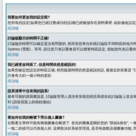
我要如何更改我的設定呢?
您所有的設定(如果您已經註冊成功的話)都已經被儲存在資料庫裡. 如欲修改設
回頂端
討論版顯示的時間不正確!
討論版的時間可以確定是沒有問題的, 然而若您來自於跟討論區不同時區的地方時, 就有可能發
Sydney (雪梨)... 等等. 請注意只有註冊會員可以變更時區設定, 假如您尚未註
回頂端
我已經更改時區了, 但是時間依然是錯誤的!
如果您確定您設定的時區正確, 然而版面時間仍然是錯誤的話, 最接近的答案是 "日
許會有大約一個小時的差距.
回頂端
語系清單中沒有我的語系!
最有可能的原因應該是, 討論版管理人員沒有安裝您的語系或在此討論版上並沒有人翻譯您
到 (請按頁面上的按鈕連結)
回頂端
要如何在我的帳號下秀出個人圖像?
在觀看文章時可能有兩個圖像在帳號下. 首先的圖像是關於您的 "群組&身份", 一
一無二的或可以代表個人的. 這將取決於系統管理員, 是否有啟動這個圖像功能, 
回頂端