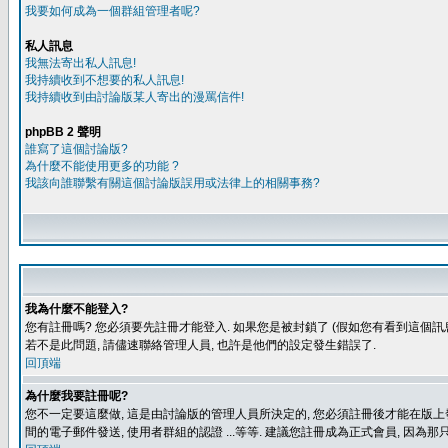
我要如何成為一個群組管理者呢?
私人訊息
我無法寄出私人訊息!
我持續收到不想要的私人訊息!
我持續收到由討論版某人寄出的漫罵信件!
phpBB 2 聲明
誰寫了這個討論版?
為什麼不能使用更多的功能 ?
我該向誰聯繫有關這個討論版誤用或法律上的相關事務?
我為什麼不能登入?
您有註冊嗎? 您必須要先註冊才能登入. 如果您是被封鎖了 (假如您有看到這個訊息
若不是此問題, 請儘速聯絡管理人員, 也許是他們的設定發生錯誤了.
回頂端
為什麼我要註冊呢?
您不一定要這麼做, 這是由討論版的管理人員所決定的, 您必須註冊後才能在版上發
間的電子郵件發送, 使用者群組的認證 ...等等. 建議您註冊成為正式會員, 因為