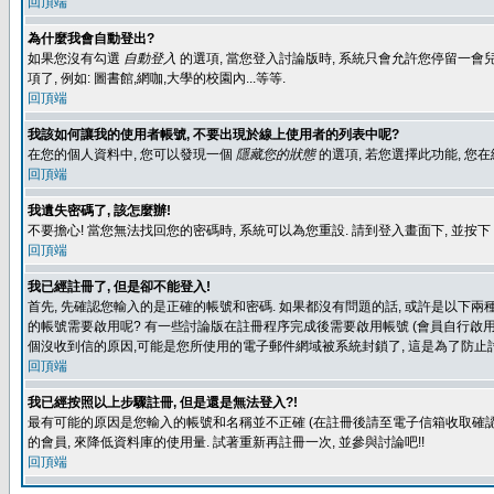
回頂端
為什麼我會自動登出?
如果您沒有勾選
自動登入
的選項, 當您登入討論版時, 系統只會允許您停留一會兒
項了, 例如: 圖書館,網咖,大學的校園內...等等.
回頂端
我該如何讓我的使用者帳號, 不要出現於線上使用者的列表中呢?
在您的個人資料中, 您可以發現一個
隱藏您的狀態
的選項, 若您選擇此功能, 
回頂端
我遺失密碼了, 該怎麼辦!
不要擔心! 當您無法找回您的密碼時, 系統可以為您重設. 請到登入畫面下, 並按下
回頂端
我已經註冊了, 但是卻不能登入!
首先, 先確認您輸入的是正確的帳號和密碼. 如果都沒有問題的話, 或許是以下兩種情
的帳號需要啟用呢? 有一些討論版在註冊程序完成後需要啟用帳號 (會員自行啟用
個沒收到信的原因,可能是您所使用的電子郵件網域被系統封鎖了, 這是為了防止討
回頂端
我已經按照以上步驟註冊, 但是還是無法登入?!
最有可能的原因是您輸入的帳號和名稱並不正確 (在註冊後請至電子信箱收取確認
的會員, 來降低資料庫的使用量. 試著重新再註冊一次, 並參與討論吧!!
回頂端