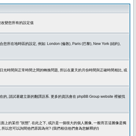
您改變您所有的設定值
如: London (倫敦), Paris (巴黎), New York (紐約),
處理日光時間與正常時間之間的轉換問題, 所以在夏天的月份時間與正確時間相比, 或
建立新的翻譯語系. 更多的資訊會在 phpBB Group website 裡被找
上的某些 "狀態". 在此之下, 或許是一個很大的個人圖像, 一般而言這圖像是獨
 所以您可以詢間他們原因為何? (我們相信他們會為您解釋的!)