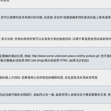
何使用.
 您可以發覺到其具有標示的功能, 這是個
安全的
保護措施來預防會員在版上發表漫罵等會
樂, :( 表示沮喪. 所有的表情符號可以在發表文章的版面找到. 試著不要過度使用這
, 例如: http://www.some-unknown-place.net/my-picture
要顯示圖像必須使用 BBCode [img] 標示或使用 HTML (如果允許的話).
面的最上方找到. 您要發佈公告則視您的權限程度, 這也是取決於系統管理員.
也必須儘可能的去閱讀它. 就如同公告一般, 版面管理人員會決定什麼是重要的文章, 來