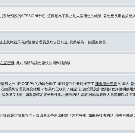
 (系統預設的SESSION時間). 這樣是為了防止別人誤用您的帳號. 若您想長期處於
您在線上狀態就只有討論版管理員及您自己知道. 您將成為一個隱形會員
忘記密碼
, 此功能將能讓您儘快的回到討論版
形之一. 若 COPPA 的功能啟動了, 而且您在註冊時按下了
我未滿十三歲
的連結, 
或由系統管理員為您啟用)? 如果您已收到了確認信, 請按照您所收到的程序說明啟用您
論版遭受濫用. 如果您確定電子郵件地址無誤的話, 請向討論版管理人員聯繫以取得答
信) 或是討論版管理人員因為某些原因刪除了您的帳號. 如果為後者的話, 很有可能