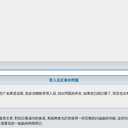
登入及註冊的問題
)? 如果是這樣, 您必須聯絡管理人員, 找出問題的所在. 如果您已經註冊了, 而且也
表文章. 對於註冊成功的會員, 系統將會允許您使用一些完整的討論版的功能, 這些功能
那只需要花您一點點的時間而已.