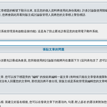
標題的帳號下顯示出來, 並且您的個人資料將使用此身份風格). 許多討論版使用階級
, 您將會因此而看到版主或討論版管理人員將您的文章標上警告標語.
如果系統管理員有啟動這個功能). 這是為了防止匿名訪客惡意的使用電子郵件系統.
張貼文章的問題
 必須要先註冊成為會員, 您所能使用的討論版功能將列在畫面下方 (這列表包含了
您可以
 您可以按下標題旁的 "編輯" 的按鈕來編輯一篇文章 (有時候只能在文章發表後限制
沒有人回覆您的文章時, 那些資訊將不會出現, 當版主或是系統管理員編輯您的文章時,
. 當建立好簽名檔後, 您可以在發表文章下的選項內, 勾選
附上簽名
的選項來附加您的
)