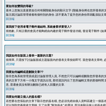
要如何改變我的等級?
基本上您無法直接更改任何有關階級身份的顯示文字 (階級身份將在您所發表的文章
版主跟討論區管理者都有個特別的身份. 請不要為了提升您的身份而胡亂張貼文章
回頂端
當我按下使用者電子郵件連結時, 系統會要求要登入?
很抱歉, 只有註冊的會員才能夠經由內建的電子郵件發送功能, 發送電子郵件 (
回頂端
我該如何在版面上發表一篇新的主題?
很簡單, 只需按下討論版面或主題版面內的發表文章按鈕即可. 當您發表文章時,
回頂端
我要如何編輯或是刪除文章??
除非您為系統管理員或是討論版管理人員, 不然您只可以編輯或刪除您所發表的文章.
表的文章下方有一小塊文字資訊出現, 那些資訊列出了您所編輯文章的那個時間.當
意, 普通會員沒有辦法刪除已經有人回覆的文章.
回頂端
我要如何建立個人的簽名檔?
若想要在您張貼的文章下顯示您的簽名檔, 您必須先經由個人資料區建立一個簽名檔
可以預防您再發表文章時, 忘了勾選 "附加簽名" 的選項, 而沒有顯示個人的簽名檔