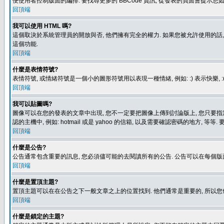
便使用者控制版面的編排. 要找尋更多的 BBCode 資訊, 從發表的頁面會提示您如
回頂端
我可以使用 HTML 嗎?
這個取決於系統管理員的開放與否, 他們擁有完全的權力. 如果您被允許使用的話,
這個功能.
回頂端
什麼是表情符號?
表情符號, 或情緒符號是一個小的圖形符號用以表現一種情緒, 例如: :) 表示快
回頂端
我可以貼圖嗎?
圖像可以在您的發表的文章中出現, 您不一定要把圖像上傳到討論版上, 您只要指定圖像的連結位置
認的主機中, 例如: hotmail 或是 yahoo 的信箱, 以及需要確認密碼的地方, 等等. 
回頂端
什麼是公告?
公告通常包含重要的訊息, 您必須儘可能的去閱讀所有的公告. 公告可以在每個版
回頂端
什麼是置頂主題?
置頂主題可以在在公告之下一般文章之上的位置找到. 他們通常是重要的, 所以您
回頂端
什麼是鎖定的主題?