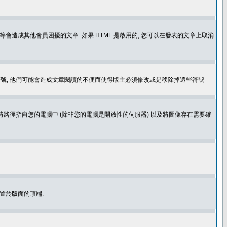
造成其他會員困擾的文章. 如果 HTML 是啟用的, 您可以在發表的文章上取消
個表情符號, 他們可能會造成文章閱讀的不便而使得版主必須修改或是移除掉這些符號
.gif. 您不能將路徑指向您的電腦中 (除非您的電腦是開放性的伺服器) 以及將圖像存在需要確
置於版面的頂端.