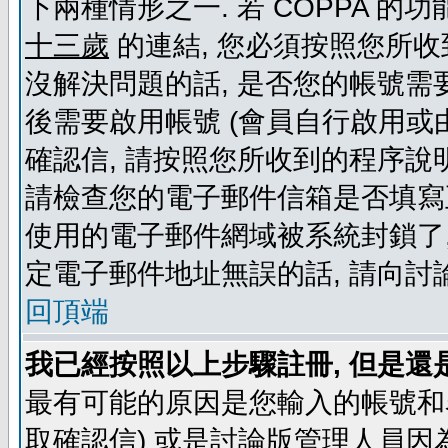
下兩種情形之一. 若 COPPA 
十三歲
的連結, 您必須按照您所收
沒解決問題的話, 是否您的帳號需
後需要啟用帳號 (會員自行啟用或
確認信, 請按照您所收到的程序說
請檢查您的電子郵件信箱是否填寫
使用的電子郵件網域被系統封鎖了,
定電子郵件地址無誤的話, 請向討
回頂端
我已經按照以上步驟註冊, 但是還
最有可能的原因是您輸入的帳號和
取確認信) 或是討論版管理人員因