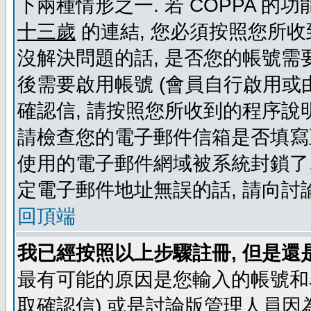
下兩種情形之一. 若 COPPA 
十三歲
的連結, 您必須按照您所收
沒解決問題的話, 是否您的帳號需
後需要啟用帳號 (會員自行啟用或
確認信, 請按照您所收到的程序說
請檢查您的電子郵件信箱是否填寫
使用的電子郵件網域被系統封鎖了,
定電子郵件地址無誤的話, 請向討
回頂端
我已經按照以上步驟註冊, 但是還
最有可能的原因是您輸入的帳號和
取確認信) 或是討論版管理人員因