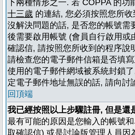
下兩種情形之一. 若 COPPA 
十三歲
的連結, 您必須按照您所收
沒解決問題的話, 是否您的帳號需
後需要啟用帳號 (會員自行啟用或
確認信, 請按照您所收到的程序說
請檢查您的電子郵件信箱是否填寫
使用的電子郵件網域被系統封鎖了,
定電子郵件地址無誤的話, 請向討
回頂端
我已經按照以上步驟註冊, 但是還
最有可能的原因是您輸入的帳號和
取確認信) 或是討論版管理人員因