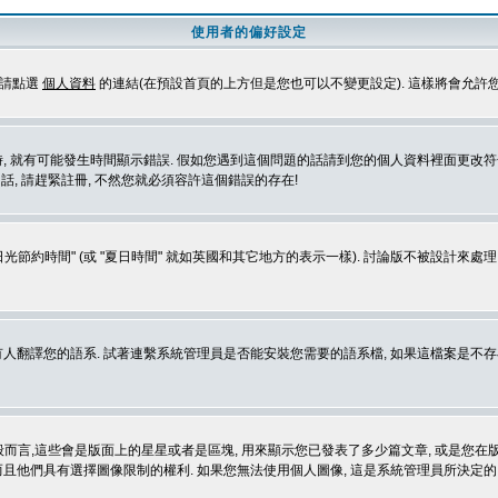
使用者的偏好設定
定請點選
個人資料
的連結(在預設首頁的上方但是您也可以不變更設定). 這樣將會允許
生時間顯示錯誤. 假如您遇到這個問題的話請到您的個人資料裡面更改符合您所在地時區的設定, 例
冊的話, 請趕緊註冊, 不然您就必須容許這個錯誤的存在!
光節約時間" (或 "夏日時間" 就如英國和其它地方的表示一樣). 討論版不被設計來
的語系. 試著連繫系統管理員是否能安裝您需要的語系檔, 如果這檔案是不存在的, 請試著
般而言,這些會是版面上的星星或者是區塊, 用來顯示您已發表了多少篇文章, 或是您在版面
而且他們具有選擇圖像限制的權利. 如果您無法使用個人圖像, 這是系統管理員所決定的,