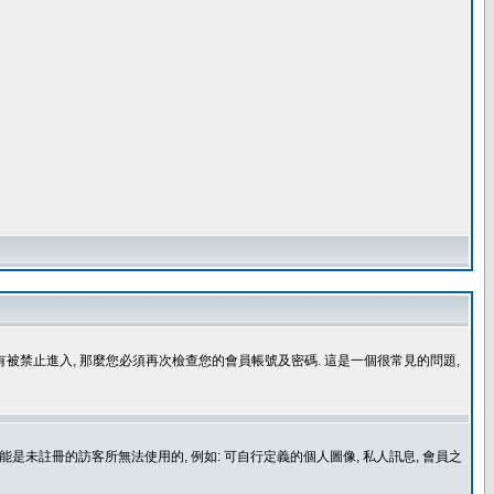
沒有被禁止進入, 那麼您必須再次檢查您的會員帳號及密碼. 這是一個很常見的問題,
是未註冊的訪客所無法使用的, 例如: 可自行定義的個人圖像, 私人訊息, 會員之