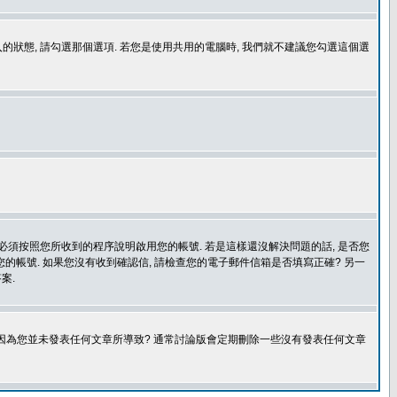
登入的狀態, 請勾選那個選項. 若您是使用共用的電腦時, 我們就不建議您勾選這個選
您必須按照您所收到的程序說明啟用您的帳號. 若是這樣還沒解決問題的話, 是否您
的帳號. 如果您沒有收到確認信, 請檢查您的電子郵件信箱是否填寫正確? 另一
案.
是因為您並未發表任何文章所導致? 通常討論版會定期刪除一些沒有發表任何文章