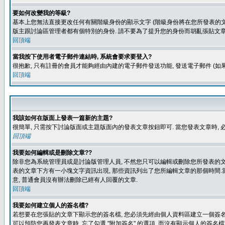
要如何改變我的等級?
基本上您無法直接更改任何有關階級身份的顯示文字 (階級身份將在您所發表的文章
版主跟討論區管理者都有個特別的身份. 請不要為了提升您的身份而胡亂張貼文章
回頂端
當我按下使用者電子郵件連結時, 系統會要求要登入?
很抱歉, 只有註冊的會員才能夠經由內建的電子郵件發送功能, 發送電子郵件 (
回頂端
我該如何在版面上發表一篇新的主題?
很簡單, 只需按下討論版面或主題版面內的發表文章按鈕即可. 當您發表文章時,
回頂端
我要如何編輯或是刪除文章??
除非您為系統管理員或是討論版管理人員, 不然您只可以編輯或刪除您所發表的文章.
表的文章下方有一小塊文字資訊出現, 那些資訊列出了您所編輯文章的那個時間.當
意, 普通會員沒有辦法刪除已經有人回覆的文章.
回頂端
我要如何建立個人的簽名檔?
若想要在您張貼的文章下顯示您的簽名檔, 您必須先經由個人資料區建立一個簽名檔
可以預防您再發表文章時, 忘了勾選 "附加簽名" 的選項, 而沒有顯示個人的簽名檔