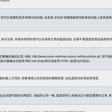
何使用.
 您可以發覺到其具有標示的功能, 這是個
安全的
保護措施來預防會員在版上發表漫罵等會
樂, :( 表示沮喪. 所有的表情符號可以在發表文章的版面找到. 試著不要過度使用這
, 例如: http://www.some-unknown-place.net/my-picture
要顯示圖像必須使用 BBCode [img] 標示或使用 HTML (如果允許的話).
面的最上方找到. 您要發佈公告則視您的權限程度, 這也是取決於系統管理員.
也必須儘可能的去閱讀它. 就如同公告一般, 版面管理人員會決定什麼是重要的文章, 來