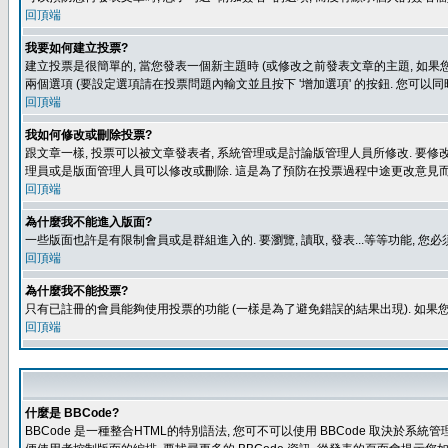
回頂端
我要如何建立投票?
建立投票是很簡單的, 當您發表一個新主題時 (或修改之前發表文章的主題, 如果您
兩個選項 (要設定選項請在投票問題內輸文並且按下 '增加選項' 的按鈕. 您可以
回頂端
我如何修改或刪除投票?
跟文章一樣, 投票可以被文章發表者, 系統管理或是討論版管理人員所修改. 要修
理員或是版面管理人員可以修改或刪除. 這是為了預防在投票過程中途更改意見
回頂端
為什麼我不能進入版面?
一些版面也許是有限制會員或是群組進入的. 要瀏覽, 讀取, 發表...等等功能,
回頂端
為什麼我不能投票?
只有已註冊的會員能夠使用投票的功能 (一樣是為了避免錯誤的結果出現). 如果
回頂端
什麼是 BBCode?
BBCode 是一種整合HTML的特別語法, 您可不可以使用 BBCode 取決於系統管