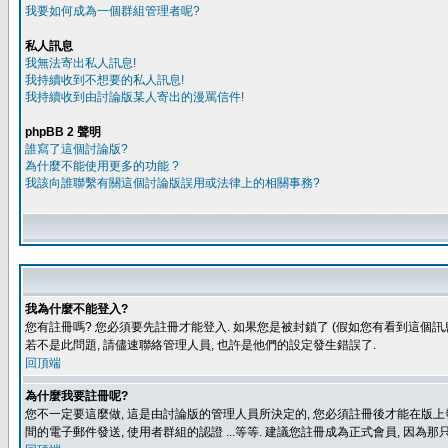
我要如何成為一個群組管理者呢?
私人訊息
我無法寄出私人訊息!
我持續收到不想要的私人訊息!
我持續收到由討論版某人寄出的漫罵信件!
phpBB 2 聲明
誰寫了這個討論版?
為什麼不能使用更多的功能 ?
我該向誰聯繫有關這個討論版誤用或法律上的相關事務?
我為什麼不能登入?
您有註冊嗎? 您必須要先註冊才能登入. 如果您是被封鎖了 (假如您有看到這個訊息
若不是此問題, 請儘速聯絡管理人員, 也許是他們的設定發生錯誤了.
回頂端
為什麼我要註冊呢?
您不一定要這麼做, 這是由討論版的管理人員所決定的, 您必須註冊後才能在版上發
間的電子郵件發送, 使用者群組的認證 ...等等. 建議您註冊成為正式會員, 因為