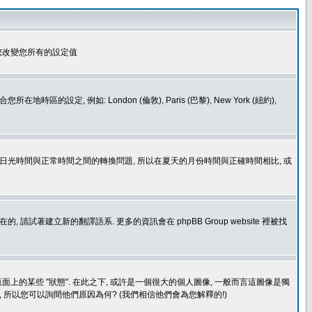
您改變您所有的設定值
如: London (倫敦), Paris (巴黎), New York (紐約),
處理日光時間與正常時間之間的轉換問題, 所以在夏天的月份時間與正確時間相比, 或
建立新的翻譯語系. 更多的資訊會在 phpBB Group website 裡被找
上的某些 "狀態". 在此之下, 或許是一個很大的個人圖像, 一般而言這圖像是獨
 所以您可以詢間他們原因為何? (我們相信他們會為您解釋的!)