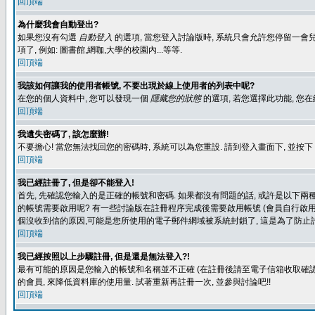
回頂端
為什麼我會自動登出?
如果您沒有勾選
自動登入
的選項, 當您登入討論版時, 系統只會允許您停留一會兒
項了, 例如: 圖書館,網咖,大學的校園內...等等.
回頂端
我該如何讓我的使用者帳號, 不要出現於線上使用者的列表中呢?
在您的個人資料中, 您可以發現一個
隱藏您的狀態
的選項, 若您選擇此功能, 
回頂端
我遺失密碼了, 該怎麼辦!
不要擔心! 當您無法找回您的密碼時, 系統可以為您重設. 請到登入畫面下, 並按下
回頂端
我已經註冊了, 但是卻不能登入!
首先, 先確認您輸入的是正確的帳號和密碼. 如果都沒有問題的話, 或許是以下兩種情
的帳號需要啟用呢? 有一些討論版在註冊程序完成後需要啟用帳號 (會員自行啟用
個沒收到信的原因,可能是您所使用的電子郵件網域被系統封鎖了, 這是為了防止討
回頂端
我已經按照以上步驟註冊, 但是還是無法登入?!
最有可能的原因是您輸入的帳號和名稱並不正確 (在註冊後請至電子信箱收取確認
的會員, 來降低資料庫的使用量. 試著重新再註冊一次, 並參與討論吧!!
回頂端