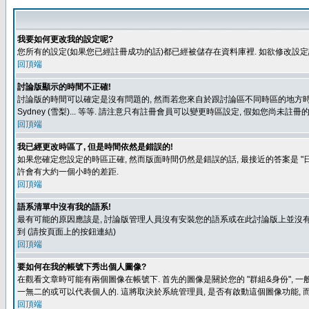
我要如何更改我的設定呢?
您所有的設定(如果您已經註冊成功的話)都已經被儲存在資料庫裡. 如欲修改設
回頂端
討論版顯示的時間不正確!
討論版的時間可以確定是沒有問題的, 然而若您來自於跟討論區不同時區的地方時, 就有可能發
Sydney (雪梨)... 等等. 請注意只有註冊會員可以變更時區設定, 假如您尚未註
回頂端
我已經更改時區了, 但是時間依然是錯誤的!
如果您確定您設定的時區正確, 然而版面時間仍然是錯誤的話, 最接近的答案是 "日
許會有大約一個小時的差距.
回頂端
語系清單中沒有我的語系!
最有可能的原因應該是, 討論版管理人員沒有安裝您的語系或在此討論版上並沒有人翻譯您
到 (請按頁面上的按鈕連結)
回頂端
要如何在我的帳號下秀出個人圖像?
在觀看文章時可能有兩個圖像在帳號下. 首先的圖像是關於您的 "群組&身份", 一
一無二的或可以代表個人的. 這將取決於系統管理員, 是否有啟動這個圖像功能, 
回頂端