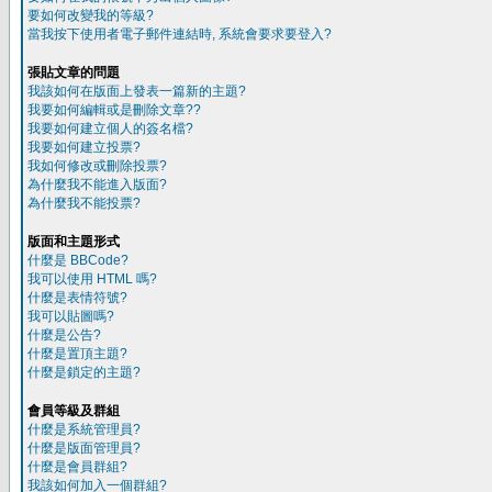
要如何改變我的等級?
當我按下使用者電子郵件連結時, 系統會要求要登入?
張貼文章的問題
我該如何在版面上發表一篇新的主題?
我要如何編輯或是刪除文章??
我要如何建立個人的簽名檔?
我要如何建立投票?
我如何修改或刪除投票?
為什麼我不能進入版面?
為什麼我不能投票?
版面和主題形式
什麼是 BBCode?
我可以使用 HTML 嗎?
什麼是表情符號?
我可以貼圖嗎?
什麼是公告?
什麼是置頂主題?
什麼是鎖定的主題?
會員等級及群組
什麼是系統管理員?
什麼是版面管理員?
什麼是會員群組?
我該如何加入一個群組?