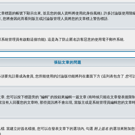
標題的帳號下顯示出來, 並且您的個人資料將使用此身份風格). 許多討論版使用階級
, 您將會因此而看到版主或討論版管理人員將您的文章標上警告標語.
如果系統管理員有啟動這個功能). 這是為了防止匿名訪客惡意的使用電子郵件系統.
張貼文章的問題
 必須要先註冊成為會員, 您所能使用的討論版功能將列在畫面下方 (這列表包含了
您可以
 您可以按下標題旁的 "編輯" 的按鈕來編輯一篇文章 (有時候只能在文章發表後限制
沒有人回覆您的文章時, 那些資訊將不會出現, 當版主或是系統管理員編輯您的文章時,
. 當建立好簽名檔後, 您可以在發表文章下的選項內, 勾選
附上簽名
的選項來附加您的
)