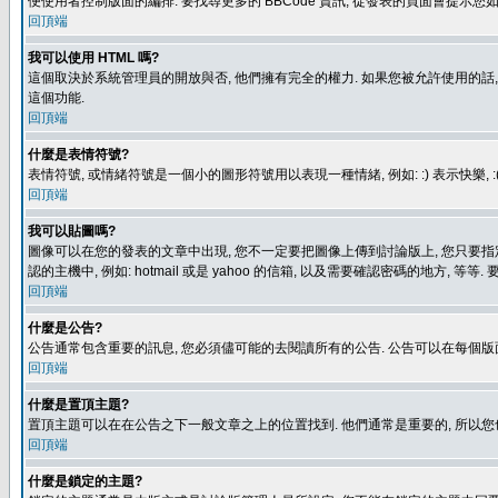
便使用者控制版面的編排. 要找尋更多的 BBCode 資訊, 從發表的頁面會提示您如
回頂端
我可以使用 HTML 嗎?
這個取決於系統管理員的開放與否, 他們擁有完全的權力. 如果您被允許使用的話,
這個功能.
回頂端
什麼是表情符號?
表情符號, 或情緒符號是一個小的圖形符號用以表現一種情緒, 例如: :) 表示快
回頂端
我可以貼圖嗎?
圖像可以在您的發表的文章中出現, 您不一定要把圖像上傳到討論版上, 您只要指定圖像的連結位置
認的主機中, 例如: hotmail 或是 yahoo 的信箱, 以及需要確認密碼的地方, 等等. 
回頂端
什麼是公告?
公告通常包含重要的訊息, 您必須儘可能的去閱讀所有的公告. 公告可以在每個版
回頂端
什麼是置頂主題?
置頂主題可以在在公告之下一般文章之上的位置找到. 他們通常是重要的, 所以您
回頂端
什麼是鎖定的主題?