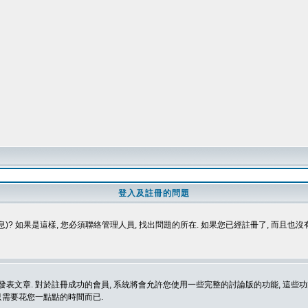
登入及註冊的問題
)? 如果是這樣, 您必須聯絡管理人員, 找出問題的所在. 如果您已經註冊了, 而且也
表文章. 對於註冊成功的會員, 系統將會允許您使用一些完整的討論版的功能, 這些功能
那只需要花您一點點的時間而已.