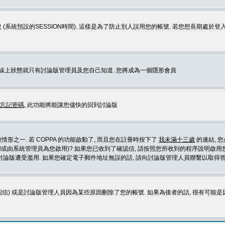
 (系統預設的SESSION時間). 這樣是為了防止別人誤用您的帳號. 若您想長期處於
您在線上狀態就只有討論版管理員及您自己知道. 您將成為一個隱形會員
忘記密碼
, 此功能將能讓您儘快的回到討論版
形之一. 若 COPPA 的功能啟動了, 而且您在註冊時按下了
我未滿十三歲
的連結, 
或由系統管理員為您啟用)? 如果您已收到了確認信, 請按照您所收到的程序說明啟用您
論版遭受濫用. 如果您確定電子郵件地址無誤的話, 請向討論版管理人員聯繫以取得答
信) 或是討論版管理人員因為某些原因刪除了您的帳號. 如果為後者的話, 很有可能