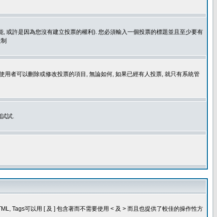
功能, 或許是因為您沒有建立投票的權利). 您必須輸入一個投票的標題並且至少要有
限制
使用者可以刪除或修改投票的項目, 無論如何, 如果已經有人投票, 就只有系統管
試試.
, Tags可以用 [ 及 ] 包含著而不需要使用 < 及 > 而且也提供了較佳的操作性方