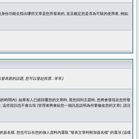
身份功能去指出哪些文章是您所發表的, 並且鑑定您是否為可疑的使用者, 例如:
發表新的話題, 您可以發起投票...等等
.)
的時間內). 如果有人已經回覆您的文章時, 當您回到主題時, 您將會發現在您所發
 這些資訊也不會出現 (管理者將會給您一個訊息說明為何要修改您的文章). 請注
簽名檔. 您也可以在您的個人資料內選取 "發表文章時附加簽名檔" 的選項 (這樣