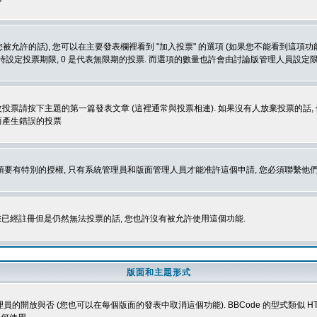
被允許的話), 您可以在主要發表欄裡看到 "加入投票" 的選項 (如果您不能看到這項
同時設定投票期限, 0 是代表無限期的投票. 而選項的數量也許會由討論版管理人員設定
改投票請按下主題的第一篇發表文章 (這裡通常與投票相連). 如果沒有人放棄投票的話, 
而產生錯誤的投票
 您必須要有特別的授權, 只有系統管理員和版面管理人員才能准許這個申請, 您必須聯繫他們
您已經註冊但是仍然無法投票的話, 您也許沒有被允許使用這個功能.
版面和主題形式
理員的開放與否 (您也可以在每個版面的發表中取消這個功能). BBCode 的型式類似 HTML