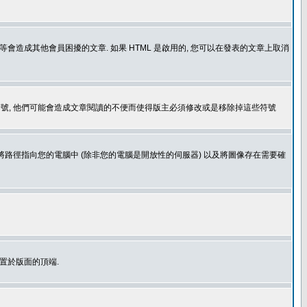
造成其他會員困擾的文章. 如果 HTML 是啟用的, 您可以在發表的文章上取消
個表情符號, 他們可能會造成文章閱讀的不便而使得版主必須修改或是移除掉這些符號
.gif. 您不能將路徑指向您的電腦中 (除非您的電腦是開放性的伺服器) 以及將圖像存在需要確
置於版面的頂端.