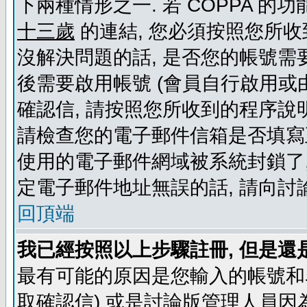
下兩種情形之一. 若 COPPA 
十三歲
的連結, 您必須按照您所收
沒解決問題的話, 是否您的帳號需
後需要啟用帳號 (會員自行啟用或
確認信, 請按照您所收到的程序說
請檢查您的電子郵件信箱是否填寫
使用的電子郵件網域被系統封鎖了,
定電子郵件地址無誤的話, 請向討
回頂端
我已經按照以上步驟註冊, 但是還
最有可能的原因是您輸入的帳號和
取確認信) 或是討論版管理人員因