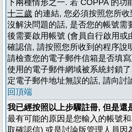
下兩種情形之一. 若 COPPA 
十三歲
的連結, 您必須按照您所收
沒解決問題的話, 是否您的帳號需
後需要啟用帳號 (會員自行啟用或
確認信, 請按照您所收到的程序說
請檢查您的電子郵件信箱是否填寫
使用的電子郵件網域被系統封鎖了,
定電子郵件地址無誤的話, 請向討
回頂端
我已經按照以上步驟註冊, 但是還
最有可能的原因是您輸入的帳號和
取確認信) 或是討論版管理人員因