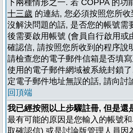
下兩種情形之一. 若 COPPA 
十三歲
的連結, 您必須按照您所收
沒解決問題的話, 是否您的帳號需
後需要啟用帳號 (會員自行啟用或
確認信, 請按照您所收到的程序說
請檢查您的電子郵件信箱是否填寫
使用的電子郵件網域被系統封鎖了,
定電子郵件地址無誤的話, 請向討
回頂端
我已經按照以上步驟註冊, 但是還
最有可能的原因是您輸入的帳號和
取確認信) 或是討論版管理人員因