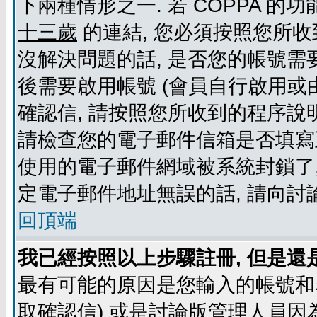
下兩種情形之一. 若 COPPA 
十三歲
的連結, 您必須按照您所收
沒解決問題的話, 是否您的帳號需
後需要啟用帳號 (會員自行啟用或
確認信, 請按照您所收到的程序說
請檢查您的電子郵件信箱是否填寫
使用的電子郵件網域被系統封鎖了,
定電子郵件地址無誤的話, 請向討
回頂端
我已經按照以上步驟註冊, 但是還
最有可能的原因是您輸入的帳號和
取確認信) 或是討論版管理人員因