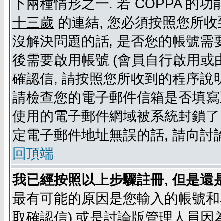
下兩種情形之一. 若 COPPA 
十三歲
的連結, 您必須按照您所收
沒解決問題的話, 是否您的帳號需
後需要啟用帳號 (會員自行啟用或
確認信, 請按照您所收到的程序說
請檢查您的電子郵件信箱是否填寫
使用的電子郵件網域被系統封鎖了,
定電子郵件地址無誤的話, 請向討
回頂端
我已經按照以上步驟註冊, 但是還
最有可能的原因是您輸入的帳號和
取確認信) 或是討論版管理人員因