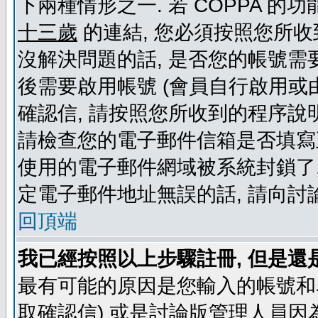
下兩種情形之一. 若 COPPA 
十三歲
的連結, 您必須按照您所收
沒解決問題的話, 是否您的帳號需
後需要啟用帳號 (會員自行啟用或
確認信, 請按照您所收到的程序說
請檢查您的電子郵件信箱是否填寫
使用的電子郵件網域被系統封鎖了,
定電子郵件地址無誤的話, 請向討
回頂端
我已經按照以上步驟註冊, 但是還
最有可能的原因是您輸入的帳號和
取確認信) 或是討論版管理人員因