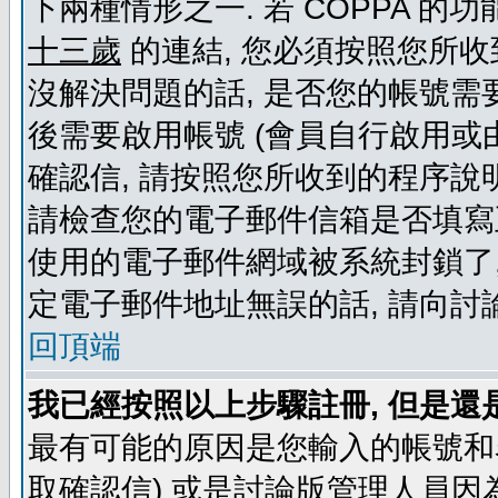
下兩種情形之一. 若 COPPA 
十三歲
的連結, 您必須按照您所收
沒解決問題的話, 是否您的帳號需
後需要啟用帳號 (會員自行啟用或
確認信, 請按照您所收到的程序說
請檢查您的電子郵件信箱是否填寫
使用的電子郵件網域被系統封鎖了,
定電子郵件地址無誤的話, 請向討
回頂端
我已經按照以上步驟註冊, 但是還
最有可能的原因是您輸入的帳號和
取確認信) 或是討論版管理人員因