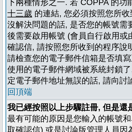
下兩種情形之一. 若 COPPA 
十三歲
的連結, 您必須按照您所收
沒解決問題的話, 是否您的帳號需
後需要啟用帳號 (會員自行啟用或
確認信, 請按照您所收到的程序說
請檢查您的電子郵件信箱是否填寫
使用的電子郵件網域被系統封鎖了,
定電子郵件地址無誤的話, 請向討
回頂端
我已經按照以上步驟註冊, 但是還
最有可能的原因是您輸入的帳號和
取確認信) 或是討論版管理人員因