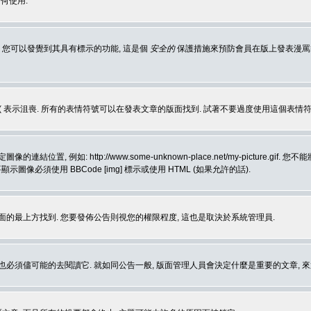
何使用.
 您可以發覺到其具有標示的功能, 這是個
安全的
保護措施來預防會員在版上發表漫罵等會
樂, :( 表示沮喪. 所有的表情符號可以在發表文章的版面找到. 試著不要過度使用這
, 例如: http://www.some-unknown-place.net/my-picture
要顯示圖像必須使用 BBCode [img] 標示或使用 HTML (如果允許的話).
面的最上方找到. 您要發佈公告則視您的權限程度, 這也是取決於系統管理員.
也必須儘可能的去閱讀它. 就如同公告一般, 版面管理人員會決定什麼是重要的文章, 來