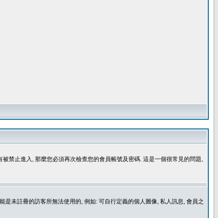
沒有被禁止進入, 那麼您必須再次檢查您的會員帳號及密碼. 這是一個很常見的問題,
是未註冊的訪客所無法使用的, 例如: 可自行定義的個人圖像, 私人訊息, 會員之