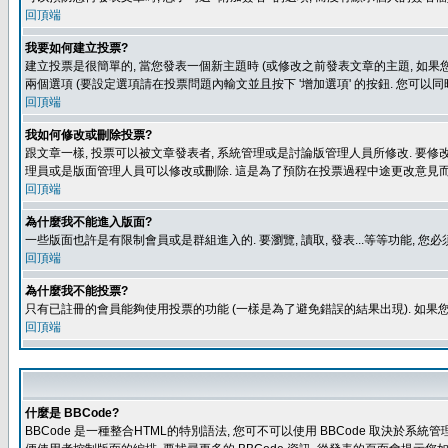
回頂端
我要如何建立投票?
建立投票是很簡單的, 當您發表一個新主題時 (或修改之前發表文章的主題, 如果您
兩個選項 (要設定選項請在投票問題內輸文並且按下 '增加選項' 的按鈕. 您可以
回頂端
我如何修改或刪除投票?
跟文章一樣, 投票可以被文章發表者, 系統管理或是討論版管理人員所修改. 要修
理員或是版面管理人員可以修改或刪除. 這是為了預防在投票過程中途更改意見
回頂端
為什麼我不能進入版面?
一些版面也許是有限制會員或是群組進入的. 要瀏覽, 讀取, 發表...等等功能,
回頂端
為什麼我不能投票?
只有已註冊的會員能夠使用投票的功能 (一樣是為了避免錯誤的結果出現). 如果
回頂端
什麼是 BBCode?
BBCode 是一種整合HTML的特別語法, 您可不可以使用 BBCode 取決於系統管