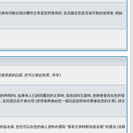
身份功能去指出哪些文章是您所發表的, 並且鑑定您是否為可疑的使用者, 例如:
發表新的話題, 您可以發起投票...等等
.)
的時間內). 如果有人已經回覆您的文章時, 當您回到主題時, 您將會發現在您所發
 這些資訊也不會出現 (管理者將會給您一個訊息說明為何要修改您的文章). 請注
簽名檔. 您也可以在您的個人資料內選取 "發表文章時附加簽名檔" 的選項 (這樣