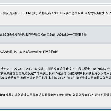
 (系統預設的SESSION時間). 這樣是為了防止別人誤用您的帳號. 若您想長期處於
您在線上狀態就只有討論版管理員及您自己知道. 您將成為一個隱形會員
忘記密碼
, 此功能將能讓您儘快的回到討論版
形之一. 若 COPPA 的功能啟動了, 而且您在註冊時按下了
我未滿十三歲
的連結, 
或由系統管理員為您啟用)? 如果您已收到了確認信, 請按照您所收到的程序說明啟用您
論版遭受濫用. 如果您確定電子郵件地址無誤的話, 請向討論版管理人員聯繫以取得答
信) 或是討論版管理人員因為某些原因刪除了您的帳號. 如果為後者的話, 很有可能