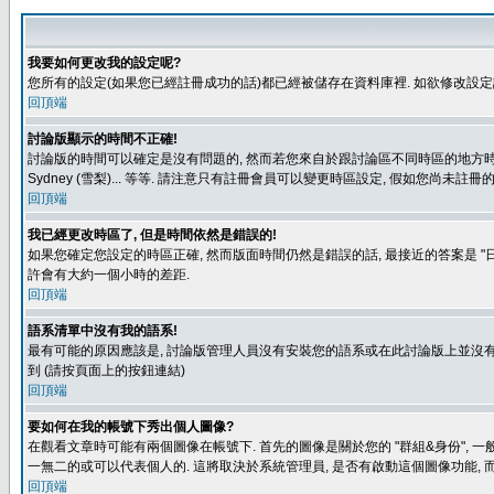
我要如何更改我的設定呢?
您所有的設定(如果您已經註冊成功的話)都已經被儲存在資料庫裡. 如欲修改設
回頂端
討論版顯示的時間不正確!
討論版的時間可以確定是沒有問題的, 然而若您來自於跟討論區不同時區的地方時, 就有可能發
Sydney (雪梨)... 等等. 請注意只有註冊會員可以變更時區設定, 假如您尚未註
回頂端
我已經更改時區了, 但是時間依然是錯誤的!
如果您確定您設定的時區正確, 然而版面時間仍然是錯誤的話, 最接近的答案是 "日
許會有大約一個小時的差距.
回頂端
語系清單中沒有我的語系!
最有可能的原因應該是, 討論版管理人員沒有安裝您的語系或在此討論版上並沒有人翻譯您
到 (請按頁面上的按鈕連結)
回頂端
要如何在我的帳號下秀出個人圖像?
在觀看文章時可能有兩個圖像在帳號下. 首先的圖像是關於您的 "群組&身份", 一
一無二的或可以代表個人的. 這將取決於系統管理員, 是否有啟動這個圖像功能, 
回頂端