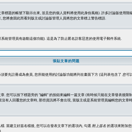
標題的帳號下顯示出來, 並且您的個人資料將使用此身份風格). 許多討論版使用階級
, 您將會因此而看到版主或討論版管理人員將您的文章標上警告標語.
如果系統管理員有啟動這個功能). 這是為了防止匿名訪客惡意的使用電子郵件系統.
張貼文章的問題
 必須要先註冊成為會員, 您所能使用的討論版功能將列在畫面下方 (這列表包含了
您可以
 您可以按下標題旁的 "編輯" 的按鈕來編輯一篇文章 (有時候只能在文章發表後限制
沒有人回覆您的文章時, 那些資訊將不會出現, 當版主或是系統管理員編輯您的文章時,
. 當建立好簽名檔後, 您可以在發表文章下的選項內, 勾選
附上簽名
的選項來附加您的
)