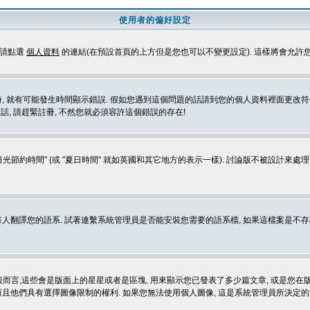
使用者的偏好設定
定請點選
個人資料
的連結(在預設首頁的上方但是您也可以不變更設定). 這樣將會允許
生時間顯示錯誤. 假如您遇到這個問題的話請到您的個人資料裡面更改符合您所在地時區的設定, 例
冊的話, 請趕緊註冊, 不然您就必須容許這個錯誤的存在!
光節約時間" (或 "夏日時間" 就如英國和其它地方的表示一樣). 討論版不被設計來
的語系. 試著連繫系統管理員是否能安裝您需要的語系檔, 如果這檔案是不存在的, 請試著
般而言,這些會是版面上的星星或者是區塊, 用來顯示您已發表了多少篇文章, 或是您在版面
而且他們具有選擇圖像限制的權利. 如果您無法使用個人圖像, 這是系統管理員所決定的,