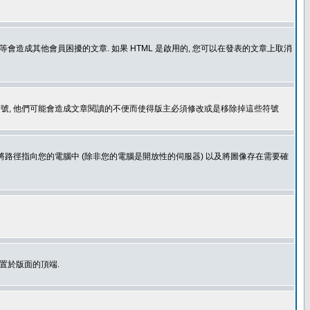
造成其他會員困擾的文章. 如果 HTML 是啟用的, 您可以在發表的文章上取消
個表情符號, 他們可能會造成文章閱讀的不便而使得版主必須修改或是移除掉這些符號
.gif. 您不能將路徑指向您的電腦中 (除非您的電腦是開放性的伺服器) 以及將圖像存在需要確
置於版面的頂端.