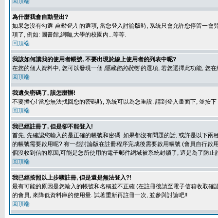
回頂端
為什麼我會自動登出?
如果您沒有勾選
自動登入
的選項, 當您登入討論版時, 系統只會允許您停留一會兒
項了, 例如: 圖書館,網咖,大學的校園內...等等.
回頂端
我該如何讓我的使用者帳號, 不要出現於線上使用者的列表中呢?
在您的個人資料中, 您可以發現一個
隱藏您的狀態
的選項, 若您選擇此功能, 
回頂端
我遺失密碼了, 該怎麼辦!
不要擔心! 當您無法找回您的密碼時, 系統可以為您重設. 請到登入畫面下, 並按下
回頂端
我已經註冊了, 但是卻不能登入!
首先, 先確認您輸入的是正確的帳號和密碼. 如果都沒有問題的話, 或許是以下兩種情
的帳號需要啟用呢? 有一些討論版在註冊程序完成後需要啟用帳號 (會員自行啟用
個沒收到信的原因,可能是您所使用的電子郵件網域被系統封鎖了, 這是為了防止討
回頂端
我已經按照以上步驟註冊, 但是還是無法登入?!
最有可能的原因是您輸入的帳號和名稱並不正確 (在註冊後請至電子信箱收取確認
的會員, 來降低資料庫的使用量. 試著重新再註冊一次, 並參與討論吧!!
回頂端