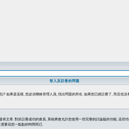
登入及註冊的問題
)? 如果是這樣, 您必須聯絡管理人員, 找出問題的所在. 如果您已經註冊了, 而且也
表文章. 對於註冊成功的會員, 系統將會允許您使用一些完整的討論版的功能, 這些功能
那只需要花您一點點的時間而已.