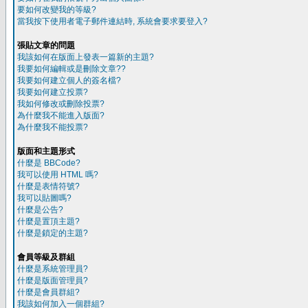
要如何改變我的等級?
當我按下使用者電子郵件連結時, 系統會要求要登入?
張貼文章的問題
我該如何在版面上發表一篇新的主題?
我要如何編輯或是刪除文章??
我要如何建立個人的簽名檔?
我要如何建立投票?
我如何修改或刪除投票?
為什麼我不能進入版面?
為什麼我不能投票?
版面和主題形式
什麼是 BBCode?
我可以使用 HTML 嗎?
什麼是表情符號?
我可以貼圖嗎?
什麼是公告?
什麼是置頂主題?
什麼是鎖定的主題?
會員等級及群組
什麼是系統管理員?
什麼是版面管理員?
什麼是會員群組?
我該如何加入一個群組?