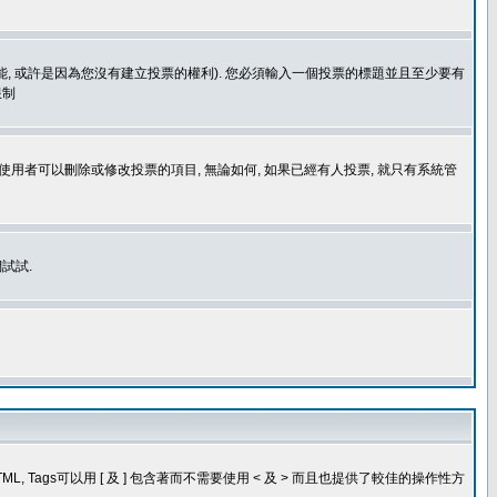
功能, 或許是因為您沒有建立投票的權利). 您必須輸入一個投票的標題並且至少要有
限制
使用者可以刪除或修改投票的項目, 無論如何, 如果已經有人投票, 就只有系統管
試試.
, Tags可以用 [ 及 ] 包含著而不需要使用 < 及 > 而且也提供了較佳的操作性方