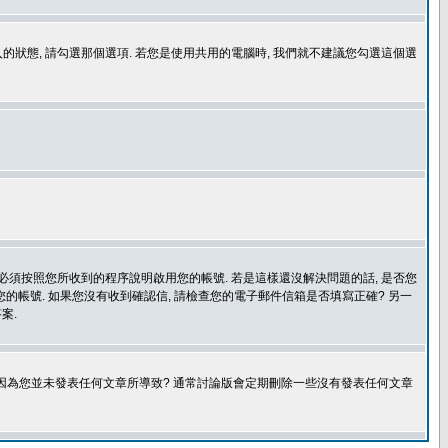
登入的狀態, 請勾選那個選項. 若您是使用共用的電腦時, 我們就不建議您勾選這個選
您必須按照您所收到的程序說明啟用您的帳號. 若是這樣還沒解決問題的話, 是否您
的帳號. 如果您沒有收到確認信, 請檢查您的電子郵件信箱是否填寫正確? 另一
案.
是因為您並未發表任何文章所導致? 通常討論版會定期刪除一些沒有發表任何文章