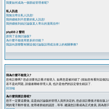
我要如何成為一個群組管理者呢?
私人訊息
我無法寄出私人訊息!
我持續收到不想要的私人訊息!
我持續收到由討論版某人寄出的漫罵信件!
phpBB 2 聲明
誰寫了這個討論版?
為什麼不能使用更多的功能 ?
我該向誰聯繫有關這個討論版誤用或法律上的相關事務?
我為什麼不能登入?
您有註冊嗎? 您必須要先註冊才能登入. 如果您是被封鎖了 (假如您有看到這個訊息
若不是此問題, 請儘速聯絡管理人員, 也許是他們的設定發生錯誤了.
回頂端
為什麼我要註冊呢?
您不一定要這麼做, 這是由討論版的管理人員所決定的, 您必須註冊後才能在版上發
間的電子郵件發送, 使用者群組的認證 ...等等. 建議您註冊成為正式會員, 因為