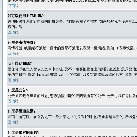
便使用者控制版面的編排. 要找尋更多的 BBCode 資訊, 從發表的頁面會提示您如
回頂端
我可以使用 HTML 嗎?
這個取決於系統管理員的開放與否, 他們擁有完全的權力. 如果您被允許使用的話,
這個功能.
回頂端
什麼是表情符號?
表情符號, 或情緒符號是一個小的圖形符號用以表現一種情緒, 例如: :) 表示快
回頂端
我可以貼圖嗎?
圖像可以在您的發表的文章中出現, 您不一定要把圖像上傳到討論版上, 您只要指定圖像的連結位置
認的主機中, 例如: hotmail 或是 yahoo 的信箱, 以及需要確認密碼的地方, 等等. 
回頂端
什麼是公告?
公告通常包含重要的訊息, 您必須儘可能的去閱讀所有的公告. 公告可以在每個版
回頂端
什麼是置頂主題?
置頂主題可以在在公告之下一般文章之上的位置找到. 他們通常是重要的, 所以您
回頂端
什麼是鎖定的主題?