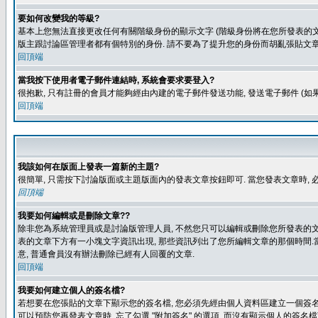
要如何改變我的等級?
基本上您無法直接更改任何有關階級身份的顯示文字 (階級身份將在您所發表的文章
版主跟討論區管理者都有個特別的身份. 請不要為了提升您的身份而胡亂張貼文章
回頂端
當我按下使用者電子郵件連結時, 系統會要求要登入?
很抱歉, 只有註冊的會員才能夠經由內建的電子郵件發送功能, 發送電子郵件 (
回頂端
我該如何在版面上發表一篇新的主題?
很簡單, 只需按下討論版面或主題版面內的發表文章按鈕即可. 當您發表文章時,
回頂端
我要如何編輯或是刪除文章??
除非您為系統管理員或是討論版管理人員, 不然您只可以編輯或刪除您所發表的文章.
表的文章下方有一小塊文字資訊出現, 那些資訊列出了您所編輯文章的那個時間.當
意, 普通會員沒有辦法刪除已經有人回覆的文章.
回頂端
我要如何建立個人的簽名檔?
若想要在您張貼的文章下顯示您的簽名檔, 您必須先經由個人資料區建立一個簽名檔
可以預防您再發表文章時, 忘了勾選 "附加簽名" 的選項, 而沒有顯示個人的簽名檔