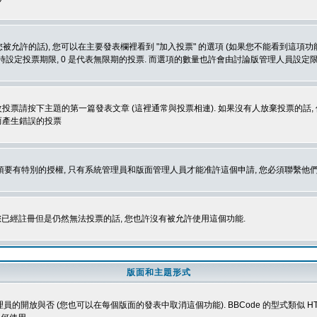
被允許的話), 您可以在主要發表欄裡看到 "加入投票" 的選項 (如果您不能看到這項
同時設定投票期限, 0 是代表無限期的投票. 而選項的數量也許會由討論版管理人員設定
改投票請按下主題的第一篇發表文章 (這裡通常與投票相連). 如果沒有人放棄投票的話, 
而產生錯誤的投票
 您必須要有特別的授權, 只有系統管理員和版面管理人員才能准許這個申請, 您必須聯繫他們
您已經註冊但是仍然無法投票的話, 您也許沒有被允許使用這個功能.
版面和主題形式
理員的開放與否 (您也可以在每個版面的發表中取消這個功能). BBCode 的型式類似 HTML