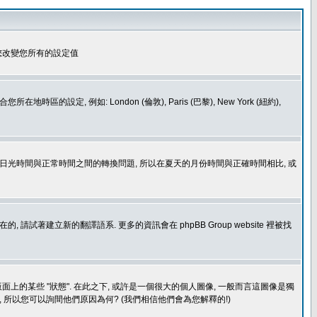
您改變您所有的設定值
如: London (倫敦), Paris (巴黎), New York (紐約),
處理日光時間與正常時間之間的轉換問題, 所以在夏天的月份時間與正確時間相比, 或
建立新的翻譯語系. 更多的資訊會在 phpBB Group website 裡被找
上的某些 "狀態". 在此之下, 或許是一個很大的個人圖像, 一般而言這圖像是獨
 所以您可以詢間他們原因為何? (我們相信他們會為您解釋的!)