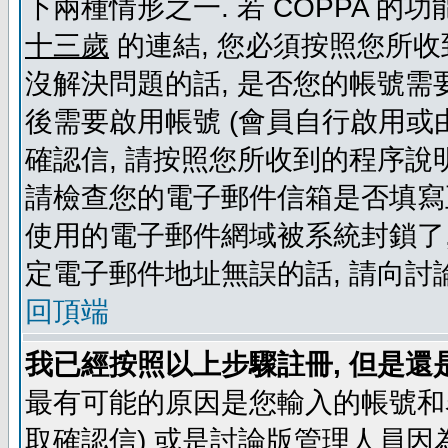
下兩種情形之一. 若 COPPA 
十三歲
的連結, 您必須按照您所收
沒解決問題的話, 是否您的帳號需
後需要啟用帳號 (會員自行啟用或
確認信, 請按照您所收到的程序說
請檢查您的電子郵件信箱是否填寫
使用的電子郵件網域被系統封鎖了,
定電子郵件地址無誤的話, 請向討
回頂端
我已經按照以上步驟註冊, 但是還
最有可能的原因是您輸入的帳號和
取確認信) 或是討論版管理人員因