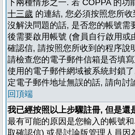
下兩種情形之一. 若 COPPA 
十三歲
的連結, 您必須按照您所收
沒解決問題的話, 是否您的帳號需
後需要啟用帳號 (會員自行啟用或
確認信, 請按照您所收到的程序說
請檢查您的電子郵件信箱是否填寫
使用的電子郵件網域被系統封鎖了,
定電子郵件地址無誤的話, 請向討
回頂端
我已經按照以上步驟註冊, 但是還
最有可能的原因是您輸入的帳號和
取確認信) 或是討論版管理人員因