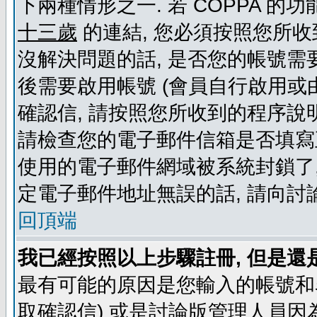
下兩種情形之一. 若 COPPA 
十三歲
的連結, 您必須按照您所收
沒解決問題的話, 是否您的帳號需
後需要啟用帳號 (會員自行啟用或
確認信, 請按照您所收到的程序說
請檢查您的電子郵件信箱是否填寫
使用的電子郵件網域被系統封鎖了,
定電子郵件地址無誤的話, 請向討
回頂端
我已經按照以上步驟註冊, 但是還
最有可能的原因是您輸入的帳號和
取確認信) 或是討論版管理人員因