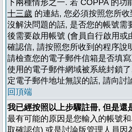
下兩種情形之一. 若 COPPA 
十三歲
的連結, 您必須按照您所收
沒解決問題的話, 是否您的帳號需
後需要啟用帳號 (會員自行啟用或
確認信, 請按照您所收到的程序說
請檢查您的電子郵件信箱是否填寫
使用的電子郵件網域被系統封鎖了,
定電子郵件地址無誤的話, 請向討
回頂端
我已經按照以上步驟註冊, 但是還
最有可能的原因是您輸入的帳號和
取確認信) 或是討論版管理人員因