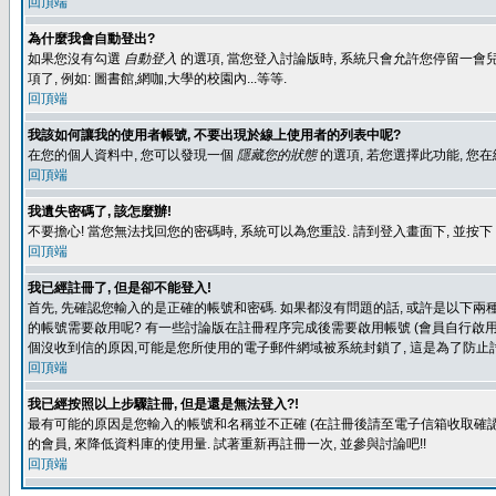
回頂端
為什麼我會自動登出?
如果您沒有勾選
自動登入
的選項, 當您登入討論版時, 系統只會允許您停留一會兒
項了, 例如: 圖書館,網咖,大學的校園內...等等.
回頂端
我該如何讓我的使用者帳號, 不要出現於線上使用者的列表中呢?
在您的個人資料中, 您可以發現一個
隱藏您的狀態
的選項, 若您選擇此功能, 
回頂端
我遺失密碼了, 該怎麼辦!
不要擔心! 當您無法找回您的密碼時, 系統可以為您重設. 請到登入畫面下, 並按下
回頂端
我已經註冊了, 但是卻不能登入!
首先, 先確認您輸入的是正確的帳號和密碼. 如果都沒有問題的話, 或許是以下兩種情
的帳號需要啟用呢? 有一些討論版在註冊程序完成後需要啟用帳號 (會員自行啟用
個沒收到信的原因,可能是您所使用的電子郵件網域被系統封鎖了, 這是為了防止討
回頂端
我已經按照以上步驟註冊, 但是還是無法登入?!
最有可能的原因是您輸入的帳號和名稱並不正確 (在註冊後請至電子信箱收取確認
的會員, 來降低資料庫的使用量. 試著重新再註冊一次, 並參與討論吧!!
回頂端