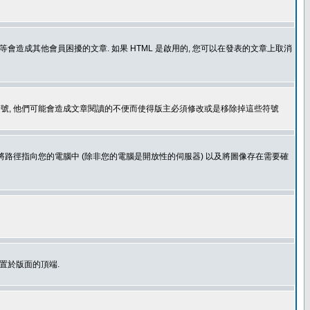
造成其他會員困擾的文章. 如果 HTML 是啟用的, 您可以在發表的文章上取消
個表情符號, 他們可能會造成文章閱讀的不便而使得版主必須修改或是移除掉這些符號
.gif. 您不能將路徑指向您的電腦中 (除非您的電腦是開放性的伺服器) 以及將圖像存在需要確
置於版面的頂端.