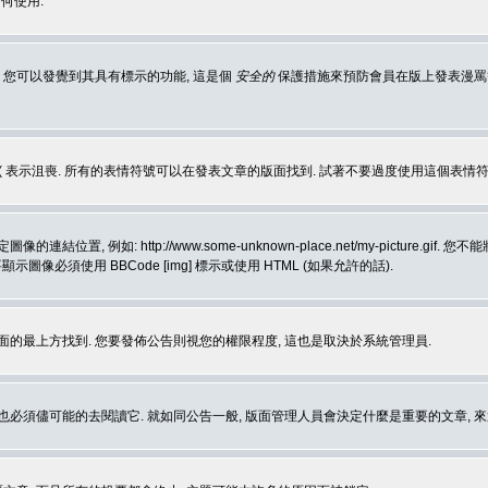
何使用.
 您可以發覺到其具有標示的功能, 這是個
安全的
保護措施來預防會員在版上發表漫罵等會
樂, :( 表示沮喪. 所有的表情符號可以在發表文章的版面找到. 試著不要過度使用這
, 例如: http://www.some-unknown-place.net/my-picture
要顯示圖像必須使用 BBCode [img] 標示或使用 HTML (如果允許的話).
面的最上方找到. 您要發佈公告則視您的權限程度, 這也是取決於系統管理員.
也必須儘可能的去閱讀它. 就如同公告一般, 版面管理人員會決定什麼是重要的文章, 來