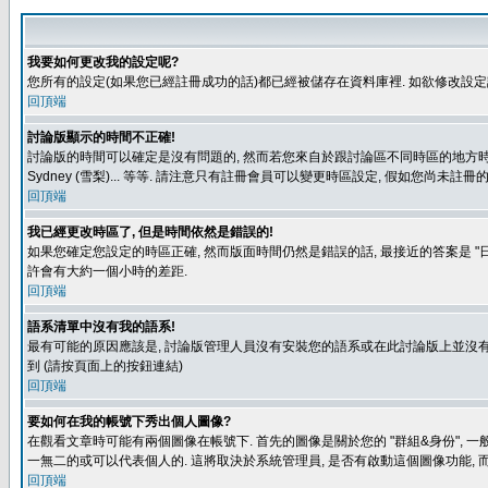
我要如何更改我的設定呢?
您所有的設定(如果您已經註冊成功的話)都已經被儲存在資料庫裡. 如欲修改設
回頂端
討論版顯示的時間不正確!
討論版的時間可以確定是沒有問題的, 然而若您來自於跟討論區不同時區的地方時, 就有可能發
Sydney (雪梨)... 等等. 請注意只有註冊會員可以變更時區設定, 假如您尚未註
回頂端
我已經更改時區了, 但是時間依然是錯誤的!
如果您確定您設定的時區正確, 然而版面時間仍然是錯誤的話, 最接近的答案是 "日
許會有大約一個小時的差距.
回頂端
語系清單中沒有我的語系!
最有可能的原因應該是, 討論版管理人員沒有安裝您的語系或在此討論版上並沒有人翻譯您
到 (請按頁面上的按鈕連結)
回頂端
要如何在我的帳號下秀出個人圖像?
在觀看文章時可能有兩個圖像在帳號下. 首先的圖像是關於您的 "群組&身份", 一
一無二的或可以代表個人的. 這將取決於系統管理員, 是否有啟動這個圖像功能, 
回頂端