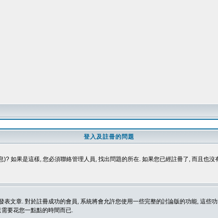
登入及註冊的問題
)? 如果是這樣, 您必須聯絡管理人員, 找出問題的所在. 如果您已經註冊了, 而且也
表文章. 對於註冊成功的會員, 系統將會允許您使用一些完整的討論版的功能, 這些功能
那只需要花您一點點的時間而已.