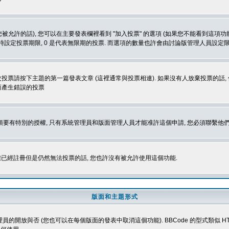
被允許的話), 您可以在主要發表欄裡看到 "加入投票" 的選項 (如果您不能看到這項
同時設定投票期限, 0 是代表無限期的投票. 而選項的數量也許會由討論版管理人員設定
改投票請按下主題的第一篇發表文章 (這裡通常與投票相連). 如果沒有人放棄投票的話, 
而產生錯誤的投票
 您必須要有特別的授權, 只有系統管理員和版面管理人員才能准許這個申請, 您必須聯繫他們
您已經註冊但是仍然無法投票的話, 您也許沒有被允許使用這個功能.
版面和主題形式
理員的開放與否 (您也可以在每個版面的發表中取消這個功能). BBCode 的型式類似 HTML