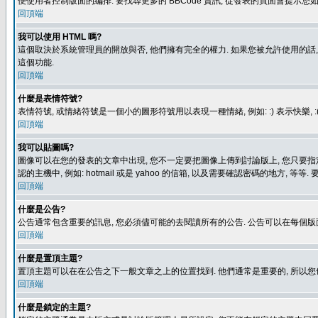
便使用者控制版面的編排. 要找尋更多的 BBCode 資訊, 從發表的頁面會提示您如
回頂端
我可以使用 HTML 嗎?
這個取決於系統管理員的開放與否, 他們擁有完全的權力. 如果您被允許使用的話,
這個功能.
回頂端
什麼是表情符號?
表情符號, 或情緒符號是一個小的圖形符號用以表現一種情緒, 例如: :) 表示快
回頂端
我可以貼圖嗎?
圖像可以在您的發表的文章中出現, 您不一定要把圖像上傳到討論版上, 您只要指定圖像的連結位置
認的主機中, 例如: hotmail 或是 yahoo 的信箱, 以及需要確認密碼的地方, 等等. 
回頂端
什麼是公告?
公告通常包含重要的訊息, 您必須儘可能的去閱讀所有的公告. 公告可以在每個版
回頂端
什麼是置頂主題?
置頂主題可以在在公告之下一般文章之上的位置找到. 他們通常是重要的, 所以您
回頂端
什麼是鎖定的主題?