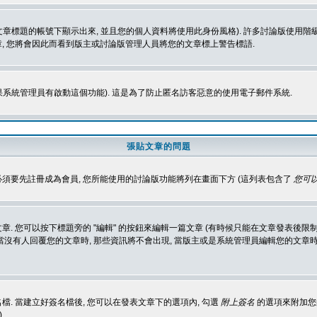
標題的帳號下顯示出來, 並且您的個人資料將使用此身份風格). 許多討論版使用階級
, 您將會因此而看到版主或討論版管理人員將您的文章標上警告標語.
如果系統管理員有啟動這個功能). 這是為了防止匿名訪客惡意的使用電子郵件系統.
張貼文章的問題
 必須要先註冊成為會員, 您所能使用的討論版功能將列在畫面下方 (這列表包含了
您可以
 您可以按下標題旁的 "編輯" 的按鈕來編輯一篇文章 (有時候只能在文章發表後限制
沒有人回覆您的文章時, 那些資訊將不會出現, 當版主或是系統管理員編輯您的文章時,
. 當建立好簽名檔後, 您可以在發表文章下的選項內, 勾選
附上簽名
的選項來附加您的
)