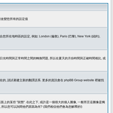
您改變您所有的設定值
如: London (倫敦), Paris (巴黎), New York (紐約),
處理日光時間與正常時間之間的轉換問題, 所以在夏天的月份時間與正確時間相比, 或
建立新的翻譯語系. 更多的資訊會在 phpBB Group website 裡被找
上的某些 "狀態". 在此之下, 或許是一個很大的個人圖像, 一般而言這圖像是獨
 所以您可以詢間他們原因為何? (我們相信他們會為您解釋的!)