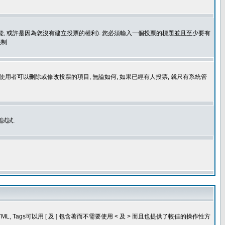
功能, 或許是因為您沒有建立投票的權利). 您必須輸入一個投票的標題並且至少要有
限制
使用者可以刪除或修改投票的項目, 無論如何, 如果已經有人投票, 就只有系統管
試試.
, Tags可以用 [ 及 ] 包含著而不需要使用 < 及 > 而且也提供了較佳的操作性方