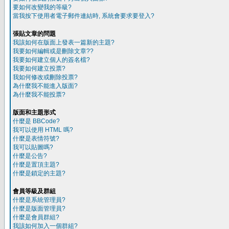
要如何改變我的等級?
當我按下使用者電子郵件連結時, 系統會要求要登入?
張貼文章的問題
我該如何在版面上發表一篇新的主題?
我要如何編輯或是刪除文章??
我要如何建立個人的簽名檔?
我要如何建立投票?
我如何修改或刪除投票?
為什麼我不能進入版面?
為什麼我不能投票?
版面和主題形式
什麼是 BBCode?
我可以使用 HTML 嗎?
什麼是表情符號?
我可以貼圖嗎?
什麼是公告?
什麼是置頂主題?
什麼是鎖定的主題?
會員等級及群組
什麼是系統管理員?
什麼是版面管理員?
什麼是會員群組?
我該如何加入一個群組?