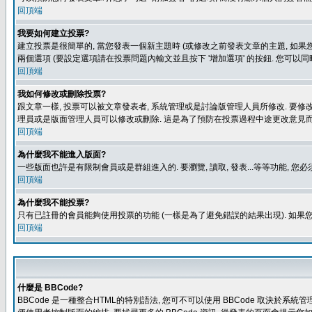
回頂端
我要如何建立投票?
建立投票是很簡單的, 當您發表一個新主題時 (或修改之前發表文章的主題, 如果您
兩個選項 (要設定選項請在投票問題內輸文並且按下 '增加選項' 的按鈕. 您可以
回頂端
我如何修改或刪除投票?
跟文章一樣, 投票可以被文章發表者, 系統管理或是討論版管理人員所修改. 要修
理員或是版面管理人員可以修改或刪除. 這是為了預防在投票過程中途更改意見
回頂端
為什麼我不能進入版面?
一些版面也許是有限制會員或是群組進入的. 要瀏覽, 讀取, 發表...等等功能,
回頂端
為什麼我不能投票?
只有已註冊的會員能夠使用投票的功能 (一樣是為了避免錯誤的結果出現). 如果
回頂端
什麼是 BBCode?
BBCode 是一種整合HTML的特別語法, 您可不可以使用 BBCode 取決於系統管