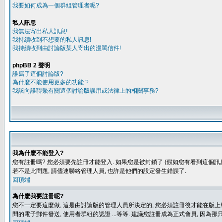
我要如何成為一個群組管理者呢?
私人訊息
我無法寄出私人訊息!
我持續收到不想要的私人訊息!
我持續收到由討論版某人寄出的漫罵信件!
phpBB 2 聲明
誰寫了這個討論版?
為什麼不能使用更多的功能 ?
我該向誰聯繫有關這個討論版誤用或法律上的相關事務?
我為什麼不能登入?
您有註冊嗎? 您必須要先註冊才能登入. 如果您是被封鎖了 (假如您有看到這個訊息
若不是此問題, 請儘速聯絡管理人員, 也許是他們的設定發生錯誤了.
回頂端
為什麼我要註冊呢?
您不一定要這麼做, 這是由討論版的管理人員所決定的, 您必須註冊後才能在版上發
間的電子郵件發送, 使用者群組的認證 ...等等. 建議您註冊成為正式會員, 因為