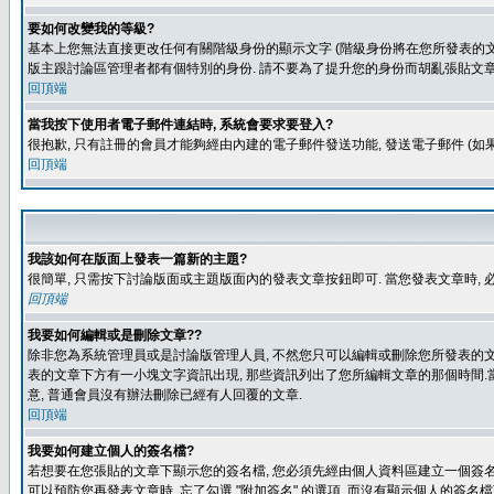
要如何改變我的等級?
基本上您無法直接更改任何有關階級身份的顯示文字 (階級身份將在您所發表的文章
版主跟討論區管理者都有個特別的身份. 請不要為了提升您的身份而胡亂張貼文章
回頂端
當我按下使用者電子郵件連結時, 系統會要求要登入?
很抱歉, 只有註冊的會員才能夠經由內建的電子郵件發送功能, 發送電子郵件 (
回頂端
我該如何在版面上發表一篇新的主題?
很簡單, 只需按下討論版面或主題版面內的發表文章按鈕即可. 當您發表文章時,
回頂端
我要如何編輯或是刪除文章??
除非您為系統管理員或是討論版管理人員, 不然您只可以編輯或刪除您所發表的文章.
表的文章下方有一小塊文字資訊出現, 那些資訊列出了您所編輯文章的那個時間.當
意, 普通會員沒有辦法刪除已經有人回覆的文章.
回頂端
我要如何建立個人的簽名檔?
若想要在您張貼的文章下顯示您的簽名檔, 您必須先經由個人資料區建立一個簽名檔
可以預防您再發表文章時, 忘了勾選 "附加簽名" 的選項, 而沒有顯示個人的簽名檔