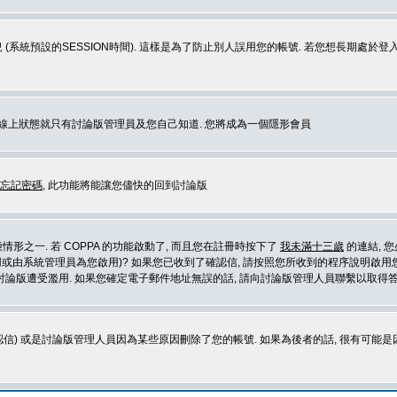
 (系統預設的SESSION時間). 這樣是為了防止別人誤用您的帳號. 若您想長期處於
您在線上狀態就只有討論版管理員及您自己知道. 您將成為一個隱形會員
忘記密碼
, 此功能將能讓您儘快的回到討論版
形之一. 若 COPPA 的功能啟動了, 而且您在註冊時按下了
我未滿十三歲
的連結, 
或由系統管理員為您啟用)? 如果您已收到了確認信, 請按照您所收到的程序說明啟用您
論版遭受濫用. 如果您確定電子郵件地址無誤的話, 請向討論版管理人員聯繫以取得答
信) 或是討論版管理人員因為某些原因刪除了您的帳號. 如果為後者的話, 很有可能