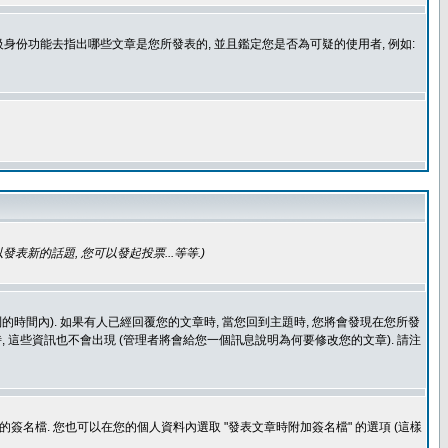
身份功能去指出哪些文章是您所發表的, 並且鑑定您是否為可疑的使用者, 例如:
發表新的話題, 您可以發起投票...等等
.)
的時間內). 如果有人已經回覆您的文章時, 當您回到主題時, 您將會發現在您所發
 這些資訊也不會出現 (管理者將會給您一個訊息說明為何要修改您的文章). 請注
簽名檔. 您也可以在您的個人資料內選取 "發表文章時附加簽名檔" 的選項 (這樣