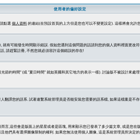
使用者的偏好設定
定請點選
個人資料
的連結(在預設首頁的上方但是您也可以不變更設定). 這樣將會允許
生時間顯示錯誤. 假如您遇到這個問題的話請到您的個人資料裡面更改符合您所在地時區的設定, 例
冊的話, 請趕緊註冊, 不然您就必須容許這個錯誤的存在!
光節約時間" (或 "夏日時間" 就如英國和其它地方的表示一樣). 討論版不被設計來
的語系. 試著連繫系統管理員是否能安裝您需要的語系檔, 如果這檔案是不存在的, 請試著
般而言,這些會是版面上的星星或者是區塊, 用來顯示您已發表了多少篇文章, 或是您在版面
而且他們具有選擇圖像限制的權利. 如果您無法使用個人圖像, 這是系統管理員所決定的,