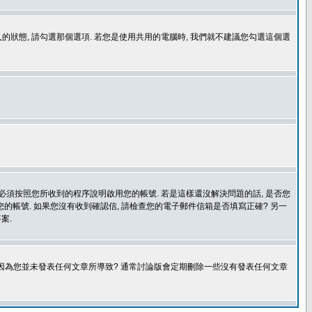
登入的狀態, 請勾選那個選項. 若您是使用共用的電腦時, 我們就不建議您勾選這個選
您必須按照您所收到的程序說明啟用您的帳號. 若是這樣還沒解決問題的話, 是否您
的帳號. 如果您沒有收到確認信, 請檢查您的電子郵件信箱是否填寫正確? 另一
案.
是因為您並未發表任何文章所導致? 通常討論版會定期刪除一些沒有發表任何文章