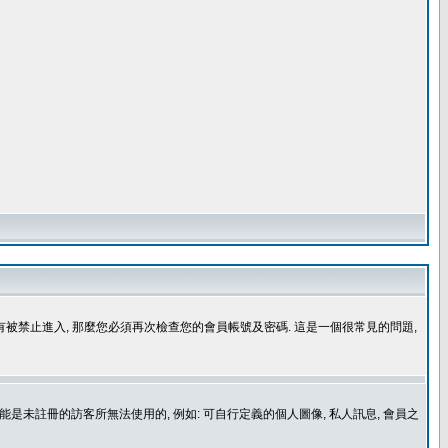
沒有被禁止進入, 那麼您必須再次檢查您的會員帳號及密碼. 這是一個很常見的問題,
是未註冊的訪客所無法使用的, 例如: 可自行定義的個人圖像, 私人訊息, 會員之