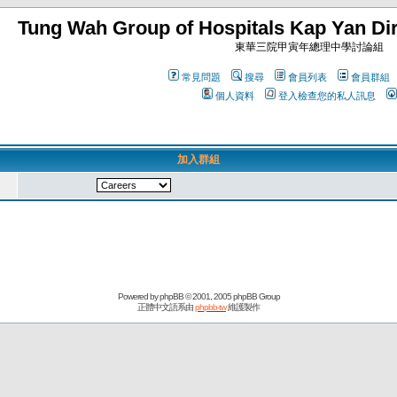
Tung Wah Group of Hospitals Kap Yan Dir
東華三院甲寅年總理中學討論組
常見問題
搜尋
會員列表
會員群組
個人資料
登入檢查您的私人訊息
加入群組
Powered by
phpBB
© 2001, 2005 phpBB Group
正體中文語系由
phpbb-tw
維護製作