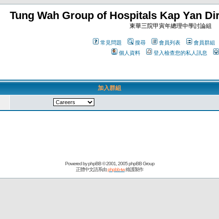
Tung Wah Group of Hospitals Kap Yan Dir
東華三院甲寅年總理中學討論組
常見問題
搜尋
會員列表
會員群組
個人資料
登入檢查您的私人訊息
加入群組
Powered by
phpBB
© 2001, 2005 phpBB Group
正體中文語系由
phpbb-tw
維護製作