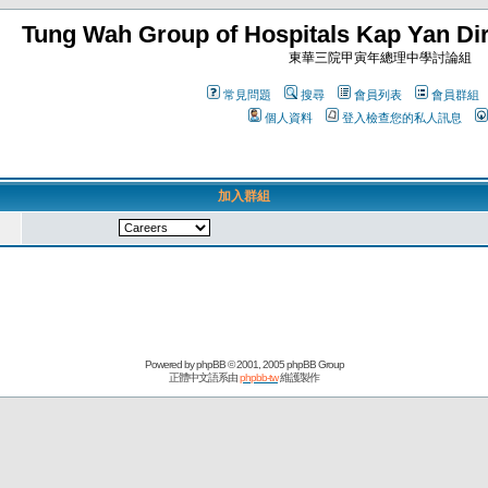
Tung Wah Group of Hospitals Kap Yan Dir
東華三院甲寅年總理中學討論組
常見問題
搜尋
會員列表
會員群組
個人資料
登入檢查您的私人訊息
加入群組
Powered by
phpBB
© 2001, 2005 phpBB Group
正體中文語系由
phpbb-tw
維護製作