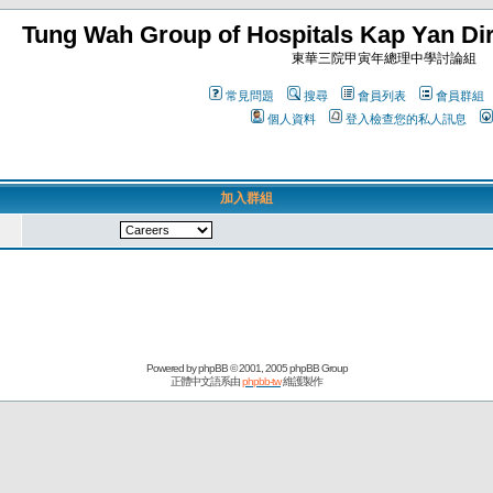
Tung Wah Group of Hospitals Kap Yan Dir
東華三院甲寅年總理中學討論組
常見問題
搜尋
會員列表
會員群組
個人資料
登入檢查您的私人訊息
加入群組
Powered by
phpBB
© 2001, 2005 phpBB Group
正體中文語系由
phpbb-tw
維護製作