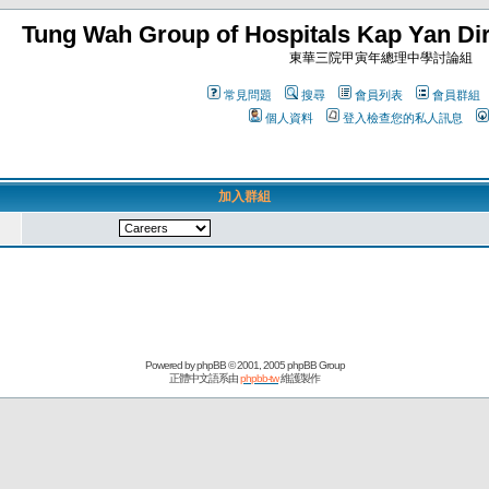
Tung Wah Group of Hospitals Kap Yan Dir
東華三院甲寅年總理中學討論組
常見問題
搜尋
會員列表
會員群組
個人資料
登入檢查您的私人訊息
加入群組
Powered by
phpBB
© 2001, 2005 phpBB Group
正體中文語系由
phpbb-tw
維護製作