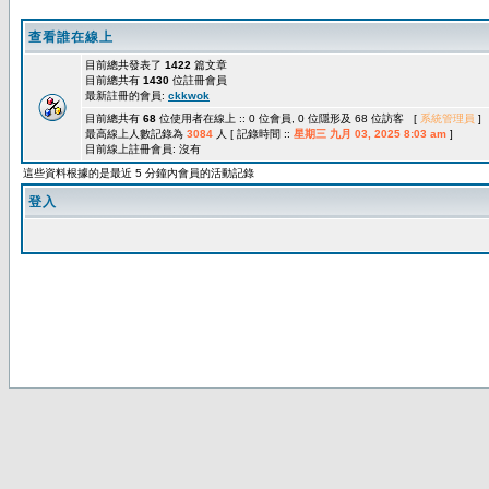
查看誰在線上
目前總共發表了
1422
篇文章
目前總共有
1430
位註冊會員
最新註冊的會員:
ckkwok
目前總共有
68
位使用者在線上 :: 0 位會員, 0 位隱形及 68 位訪客 [
系統管理員
]
最高線上人數記錄為
3084
人 [ 記錄時間 ::
星期三 九月 03, 2025 8:03 am
]
目前線上註冊會員: 沒有
這些資料根據的是最近 5 分鐘內會員的活動記錄
登入