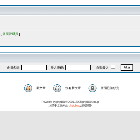
 [
版面管理員
]
會員名稱:
登入密碼:
自動登入
新文章
沒有新文章
版面已被鎖定
Powered by
phpBB
© 2001, 2005 phpBB Group
正體中文語系由
phpbb-tw
維護製作