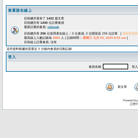
查看誰在線上
目前總共發表了
1422
篇文章
目前總共有
1430
位註冊會員
最新註冊的會員:
ckkwok
目前總共有
256
位使用者在線上 :: 0 位會員, 0 位隱形及 256 位訪客 [
系統管理員
最高線上人數記錄為
3084
人 [ 記錄時間 ::
星期三 九月 03, 2025 8:03 am
]
目前線上註冊會員: 沒有
這些資料根據的是最近 5 分鐘內會員的活動記錄
登入
會員名稱:
登入
新文章
Powered by
正體