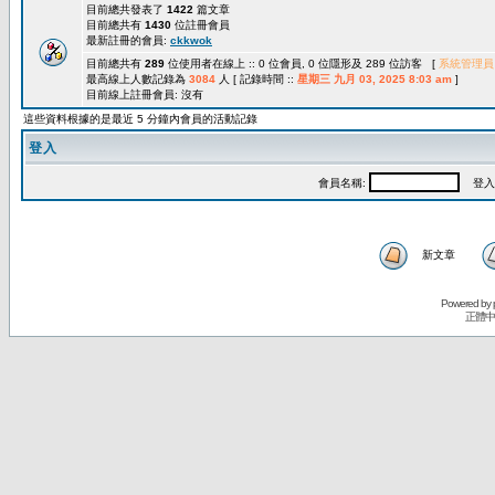
目前總共發表了
1422
篇文章
目前總共有
1430
位註冊會員
最新註冊的會員:
ckkwok
目前總共有
289
位使用者在線上 :: 0 位會員, 0 位隱形及 289 位訪客 [
系統管理員
最高線上人數記錄為
3084
人 [ 記錄時間 ::
星期三 九月 03, 2025 8:03 am
]
目前線上註冊會員: 沒有
這些資料根據的是最近 5 分鐘內會員的活動記錄
登入
會員名稱:
登入
新文章
Powered by
正體