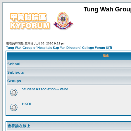
Tung Wah Group
現在的時間是 星期日 八月 09, 2026 9:22 pm
Tung Wah Group of Hospitals Kap Yan Directors' College Forum 首頁
版面
School
Subjects
Groups
Student Association -- Valor
HKOI
查看誰在線上