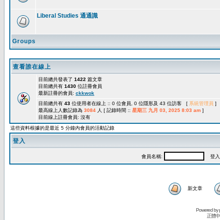
Liberal Studies 通通識
Groups
查看誰在線上
目前總共發表了
1422
篇文章
目前總共有
1430
位註冊會員
最新註冊的會員:
ckkwok
目前總共有
43
位使用者在線上 :: 0 位會員, 0 位隱形及 43 位訪客 [
系統管理員
]
最高線上人數記錄為
3084
人 [ 記錄時間 ::
星期三 九月 03, 2025 8:03 am
]
目前線上註冊會員: 沒有
這些資料根據的是最近 5 分鐘內會員的活動記錄
登入
會員名稱:
登入
新文章
Powered by
正體