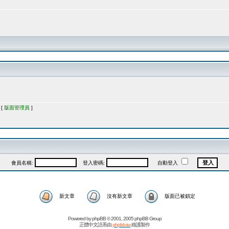
 [
版面管理員
]
會員名稱:
登入密碼:
自動登入
新文章
沒有新文章
版面已被鎖定
Powered by
phpBB
© 2001, 2005 phpBB Group
正體中文語系由
phpbb-tw
維護製作