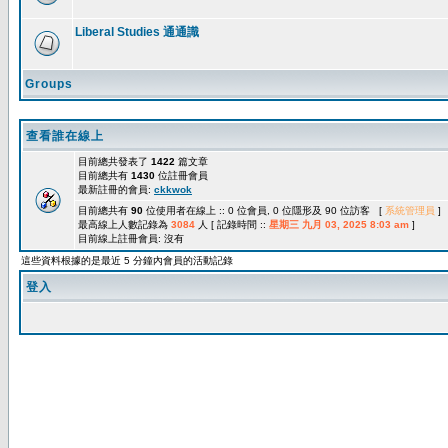
Liberal Studies 通通識
Groups
查看誰在線上
目前總共發表了
1422
篇文章
目前總共有
1430
位註冊會員
最新註冊的會員:
ckkwok
目前總共有
90
位使用者在線上 :: 0 位會員, 0 位隱形及 90 位訪客 [
系統管理員
]
最高線上人數記錄為
3084
人 [ 記錄時間 ::
星期三 九月 03, 2025 8:03 am
]
目前線上註冊會員: 沒有
這些資料根據的是最近 5 分鐘內會員的活動記錄
登入