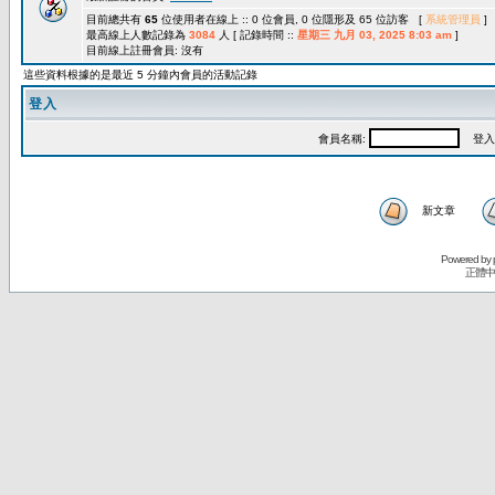
目前總共有
65
位使用者在線上 :: 0 位會員, 0 位隱形及 65 位訪客 [
系統管理員
]
最高線上人數記錄為
3084
人 [ 記錄時間 ::
星期三 九月 03, 2025 8:03 am
]
目前線上註冊會員: 沒有
這些資料根據的是最近 5 分鐘內會員的活動記錄
登入
會員名稱:
登入
新文章
Powered by
正體