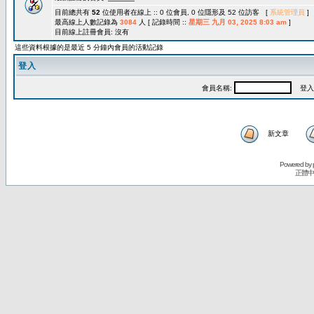
目前總共有
52
位使用者在線上 :: 0 位會員, 0 位隱形及 52 位訪客 [
系統管理員
]
最高線上人數記錄為
3084
人 [ 記錄時間 ::
星期三 九月 03, 2025 8:03 am
]
目前線上註冊會員: 沒有
這些資料根據的是最近 5 分鐘內會員的活動記錄
登入
會員名稱:
登入
新文章
Powered by
正體