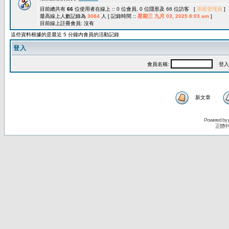
目前總共有
66
位使用者在線上 :: 0 位會員, 0 位隱形及 66 位訪客 [
系統管理員
]
最高線上人數記錄為
3084
人 [ 記錄時間 ::
星期三 九月 03, 2025 8:03 am
]
目前線上註冊會員: 沒有
這些資料根據的是最近 5 分鐘內會員的活動記錄
登入
會員名稱:
登入
新文章
Powered by
正體