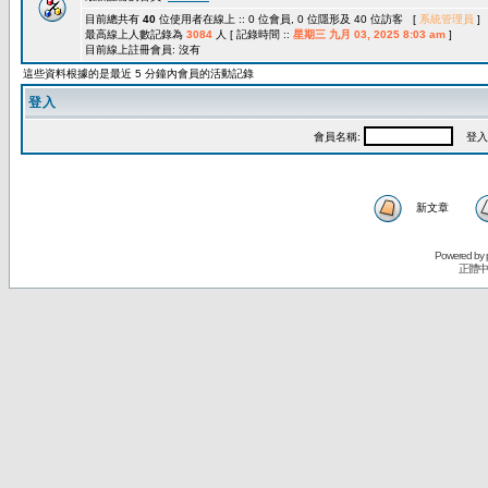
目前總共有
40
位使用者在線上 :: 0 位會員, 0 位隱形及 40 位訪客 [
系統管理員
]
最高線上人數記錄為
3084
人 [ 記錄時間 ::
星期三 九月 03, 2025 8:03 am
]
目前線上註冊會員: 沒有
這些資料根據的是最近 5 分鐘內會員的活動記錄
登入
會員名稱:
登入
新文章
Powered by
正體