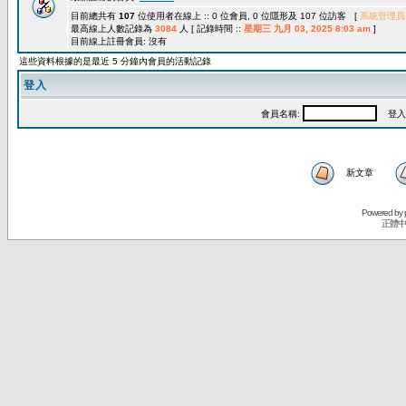
目前總共有
107
位使用者在線上 :: 0 位會員, 0 位隱形及 107 位訪客 [
系統管理員
最高線上人數記錄為
3084
人 [ 記錄時間 ::
星期三 九月 03, 2025 8:03 am
]
目前線上註冊會員: 沒有
這些資料根據的是最近 5 分鐘內會員的活動記錄
登入
會員名稱:
登入
新文章
Powered by
正體