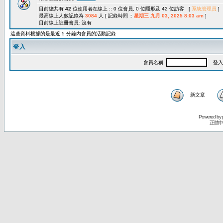
目前總共有
42
位使用者在線上 :: 0 位會員, 0 位隱形及 42 位訪客 [
系統管理員
]
最高線上人數記錄為
3084
人 [ 記錄時間 ::
星期三 九月 03, 2025 8:03 am
]
目前線上註冊會員: 沒有
這些資料根據的是最近 5 分鐘內會員的活動記錄
登入
會員名稱:
登入
新文章
Powered by
正體