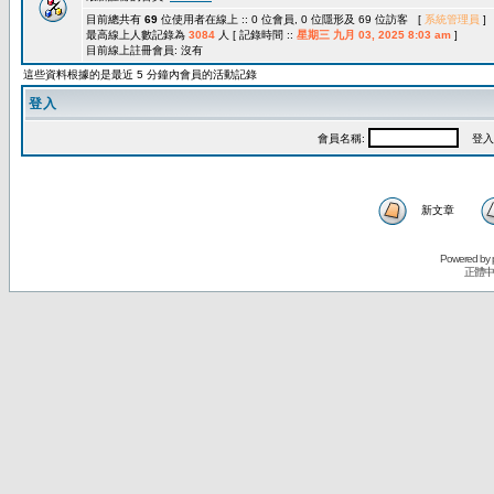
目前總共有
69
位使用者在線上 :: 0 位會員, 0 位隱形及 69 位訪客 [
系統管理員
]
最高線上人數記錄為
3084
人 [ 記錄時間 ::
星期三 九月 03, 2025 8:03 am
]
目前線上註冊會員: 沒有
這些資料根據的是最近 5 分鐘內會員的活動記錄
登入
會員名稱:
登入
新文章
Powered by
正體