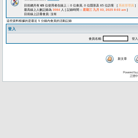
目前總共有
65
位使用者在線上 :: 0 位會員, 0 位隱形及 65 位訪客 [
系統管理員
]
最高線上人數記錄為
3084
人 [ 記錄時間 ::
星期三 九月 03, 2025 8:03 am
]
目前線上註冊會員: 沒有
這些資料根據的是最近 5 分鐘內會員的活動記錄
登入
會員名稱:
登入
新文章
Powered by
正體