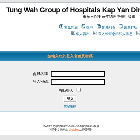
Tung Wah Group of Hospitals Kap Yan Dir
東華三院甲寅年總理中學討論組
常見問題
搜尋
會員列表
會員群組
個人資料
登入檢查您的私人訊息
請輸入您的登入名稱及密碼
會員名稱:
登入密碼:
自動登入:
忘記密碼
Powered by
phpBB
© 2001, 2005 phpBB Group
正體中文語系由
phpbb-tw
維護製作