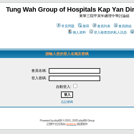
Tung Wah Group of Hospitals Kap Yan Dir
東華三院甲寅年總理中學討論組
常見問題
搜尋
會員列表
會員群組
個人資料
登入檢查您的私人訊息
請輸入您的登入名稱及密碼
會員名稱:
登入密碼:
自動登入:
忘記密碼
Powered by
phpBB
© 2001, 2005 phpBB Group
正體中文語系由
phpbb-tw
維護製作