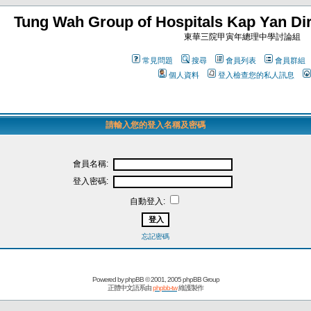
Tung Wah Group of Hospitals Kap Yan Dir
東華三院甲寅年總理中學討論組
常見問題
搜尋
會員列表
會員群組
個人資料
登入檢查您的私人訊息
請輸入您的登入名稱及密碼
會員名稱:
登入密碼:
自動登入:
忘記密碼
Powered by
phpBB
© 2001, 2005 phpBB Group
正體中文語系由
phpbb-tw
維護製作